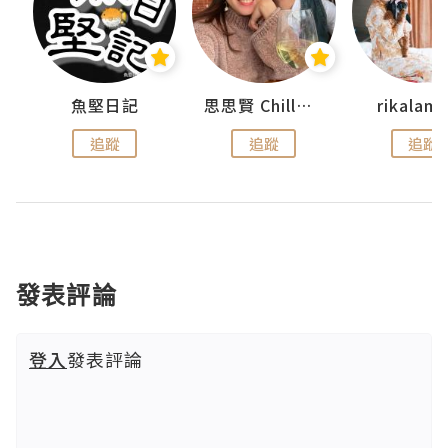
urnal
魚堅日記
思思賢 ChillMyBabe
rikala
追蹤
追蹤
追蹤
發表評論
登入
發表評論