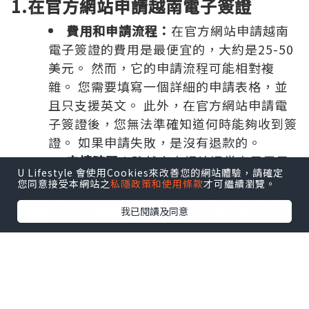
1.在官方網站申請越南電子簽證
費用和申請流程：
在官方網站申請越南
電子簽證的費用是最便宜的，大約是25-50
美元。 然而，它的申請流程可能相對複
雜。 您需要填寫一個詳細的申請表格，並
且只支援英文。 此外，在官方網站申請電
子簽證後，您無法準確知道何時能夠收到簽
證。 如果申請失敗，是沒有退款的。
申請時間：
雖然官方網站通常表示電子
U Lifestyle 會使用Cookies來改善您的網站體驗，請確定
簽證的處理時間為3-5天，但有時候可能會
您同意接受本網站之
私隱政策和使用條款
才可繼續瀏覽。
延長處理時間。 因此，最好在旅行前15天
我已閱讀及同意
申請簽證，以防意外情況發生或及時添加訊
息，以免影響您的行程。
要在官方網站上申請，請遵循以下步驟：
訪問越南電子簽證官方網站。
準確完整填寫申請表。