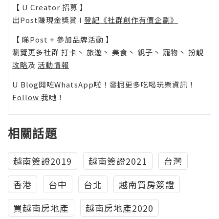
【 U Creator 招募 】
出Post賺現金獎賞 l
登記《社群創作有價企劃》
【 睇Post + 參加品牌活動 】
瀏覽更多社群
打卡
丶
旅遊
丶
美食
丶
親子
丶
寵物
丶
扮靚
攻略
及
活動情報
U Blog開咗WhatsApp啦！發掘更多吃喝玩樂資訊！
Follow 我哋
！
相關話題
越南簽證2019
越南簽證2021
台灣
香港
台中
台北
越南買房簽證
買越南房地產
越南房地產2020