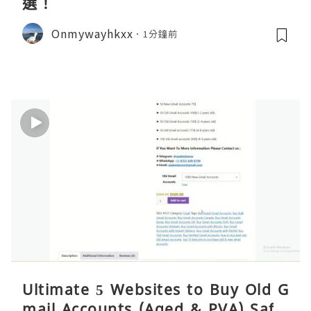
選！
Onmywayhkxx
1分鐘前
Ultimate 5 Websites to Buy Old G
mail Accounts (Aged & PVA) Safel