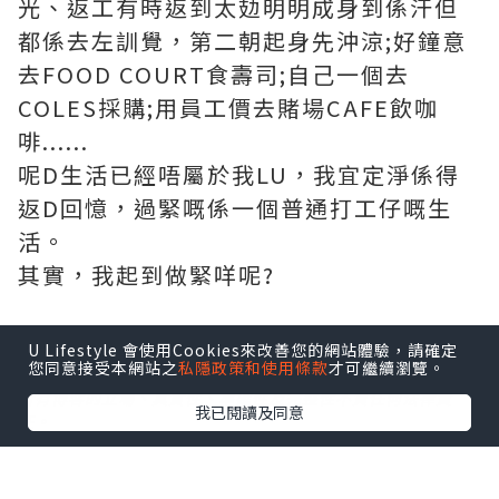
光、返工有時返到太攰明明成身到係汗但
都係去左訓覺，第二朝起身先沖涼;好鐘意
去FOOD COURT食壽司;自己一個去
COLES採購;用員工價去賭場CAFE飲咖
啡......
呢D生活已經唔屬於我LU，我宜定淨係得
返D回憶，過緊嘅係一個普通打工仔嘅生
活。
其實，我起到做緊咩呢?
U Lifestyle 會使用Cookies來改善您的網站體驗，請確定
您同意接受本網站之
私隱政策和使用條款
才可繼續瀏覽。
*本站之內容由作者所提供，並不代表本站的立場。因此本站對
所有博客的立場、真實性、準確性及完整性不負任何法律責
我已閱讀及同意
任。
【 U Creator 招募 】