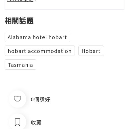
相關話題
Alabama hotel hobart
hobart accommodation
Hobart
Tasmania
0個讚好
收藏