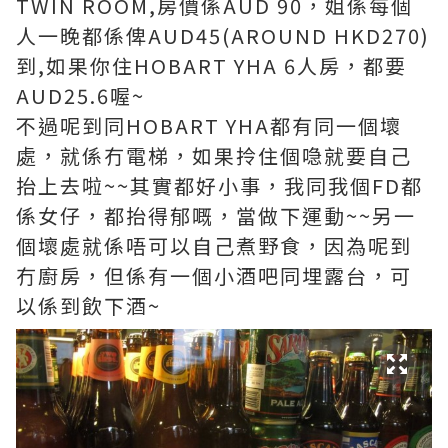
TWIN ROOM,房價係AUD 90，姐係每個
人一晚都係俾AUD45(AROUND HKD270)
到,如果你住HOBART YHA 6人房，都要
AUD25.6喔~
不過呢到同HOBART YHA都有同一個壞
處，就係冇電梯，如果拎住個喼就要自己
抬上去啦~~其實都好小事，我同我個FD都
係女仔，都抬得郁嘅，當做下運動~~另一
個壞處就係唔可以自己煮野食，因為呢到
冇廚房，但係有一個小酒吧同埋露台，可
以係到飲下酒~