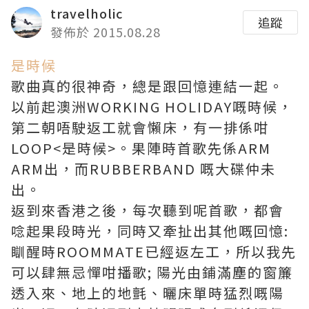
travelholic
追蹤
發佈於 2015.08.28
是時候
歌曲真的很神奇，總是跟回憶連結一起。
以前起澳洲WORKING HOLIDAY嘅時候，
第二朝唔駛返工就會懶床，有一排係咁
LOOP<是時候>。果陣時首歌先係ARM
ARM出，而RUBBERBAND 嘅大碟仲未
出。
返到來香港之後，每次聽到呢首歌，都會
唸起果段時光，同時又牽扯出其他嘅回憶:
瞓醒時ROOMMATE已經返左工，所以我先
可以肆無忌憚咁播歌; 陽光由鋪滿塵的窗簾
透入來、地上的地氈、曬床單時猛烈嘅陽