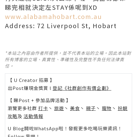
睇完相就決定左STAY係呢到XD
www.alabamahobart.com.au
Address: 72 Liverpool St, Hobart
*本站之內容由作者所提供，並不代表本站的立場。因此本站對
所有博客的立場、真實性、準確性及完整性不負任何法律責
任。
【 U Creator 招募 】
出Post賺現金獎賞 l
登記《社群創作有價企劃》
【 睇Post + 參加品牌活動 】
瀏覽更多社群
打卡
丶
旅遊
丶
美食
丶
親子
丶
寵物
丶
扮靚
攻略
及
活動情報
U Blog開咗WhatsApp啦！發掘更多吃喝玩樂資訊！
Follow 我哋
！