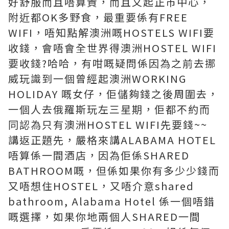
好舒服而且唔算貴，而且又起正市中心，
附近都OK多野食，最重要係有FREE
WIFI，唔知點解澳洲嘅HOSTELS WIFI要
收錢，會唔會全世界得澳洲HOSTEL WIFI
要收錢?哈哈，有咁嘅疑問係因為之前去挪
威玩識到一個曾經起澳洲WORKING
HOLIDAY 嘅女仔，佢儲夠錢之後周圍去，
一個人去俄羅斯玩左三星期，佢都不約而
同認為只有澳洲HOSTEL WIFI先要錢~~
講返正題先，嚴格來講ALABAMA HOTEL
唔算係一間酒店，因為佢係SHARED
BATHROOM嘅，但係如果你有多少少錢而
又唔想住HOSTEL，又唔介意shared
bathroom, Alabama Hotel 係一個唔錯
嘅選擇，如果你地兩個人SHARED一間