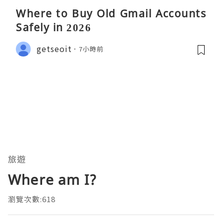
Where to Buy Old Gmail Accounts
Safely in 2026
getseoit
7小時前
旅遊
Where am I?
瀏覽次數:618