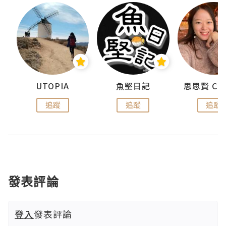
urnal
UTOPIA
魚堅日記
追蹤
追蹤
追蹤
發表評論
登入
發表評論