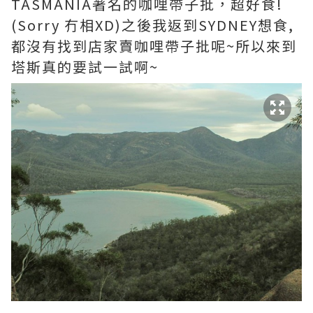
TASMANIA著名的咖哩帶子批，超好食!
(Sorry 冇相XD)之後我返到SYDNEY想食,
都沒有找到店家賣咖哩帶子批呢~所以來到
塔斯真的要試一試啊~