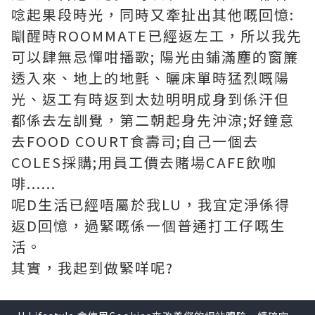
唸起果段時光，同時又牽扯出其他嘅回憶:
瞓醒時ROOMMATE已經返左工，所以我先
可以肆無忌憚咁播歌; 陽光由鋪滿塵的窗簾
透入來、地上的地氈、曬床單時猛烈嘅陽
光、返工有時返到太攰明明成身到係汗但
都係去左訓覺，第二朝起身先沖涼;好鐘意
去FOOD COURT食壽司;自己一個去
COLES採購;用員工價去賭場CAFE飲咖
啡......
呢D生活已經唔屬於我LU，我宜定淨係得
返D回憶，過緊嘅係一個普通打工仔嘅生
活。
其實，我起到做緊咩呢?