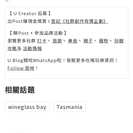
【 U Creator 招募 】
出Post賺現金獎賞 l
登記《社群創作有價企劃》
【 睇Post + 參加品牌活動 】
瀏覽更多社群
打卡
丶
旅遊
丶
美食
丶
親子
丶
寵物
丶
扮靚
攻略
及
活動情報
U Blog開咗WhatsApp啦！發掘更多吃喝玩樂資訊！
Follow 我哋
！
相關話題
wineglass bay
Tasmania