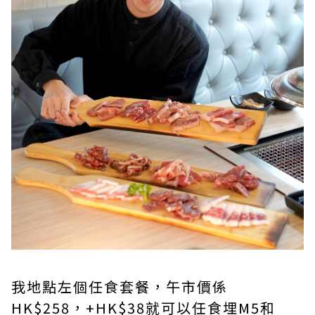
我地點左個任食套餐，午市價係
HK$258，+HK$38就可以任食埋M5和