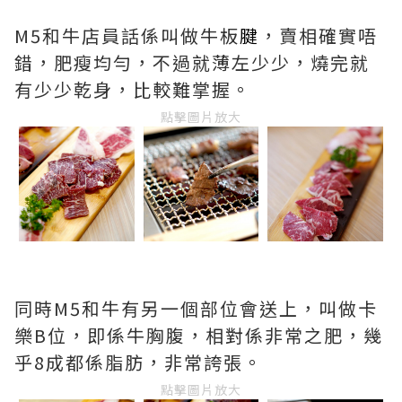
M5和牛店員話係叫做牛板
腱
，賣相確實唔
錯，肥瘦均勻，不過就薄左少少，燒完就
有少少乾身，比較難掌握。
點擊圖片放大
同時M5和牛有另一個部位會送上，叫做卡
樂B位，即係牛胸腹，相對係非常之肥，幾
乎8成都係脂肪，非常誇張。
點擊圖片放大