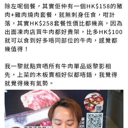
除左呢個餐，其實佢仲有一個HK$158的豬
肉+雞肉燒肉套餐，就無刺身任食，咁計
落，其實HK$258套餐性價比都幾高，因為
出面凍肉店買牛肉都好貴架，比多HK$100
就可以食到好多唔同部位的牛肉，感覺都
幾值得！
我一黎就點齊哂所有牛肉單品返黎影相
先，上菜的木板賣相好似都唔錯，我覺得
就覺得幾有氣勢。