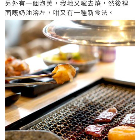
另外有一個泡芙，我地又囉去燒，然後裡
面嘅奶油溶左，咁又有一種新食法。