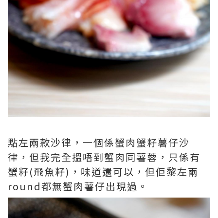
點左兩款沙律，一個係
蟹肉蟹籽薯仔沙
律
，但我完全搵唔到蟹肉同薯蓉，只係有
蟹籽(飛魚籽)，味道還可以，但佢黎左兩
round都無蟹肉薯仔出現過。