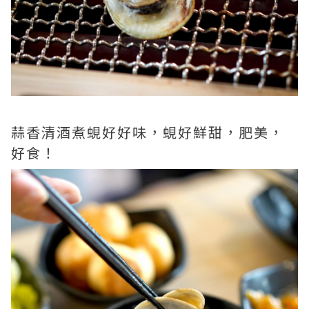
蒜香清酒煮蜆好好味，蜆好鮮甜，肥美，
好食！