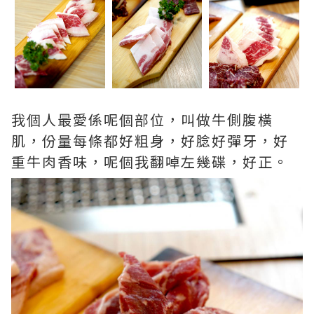
我個人最愛係呢個部位，叫做牛側腹橫
肌，份量每條都好粗身，好腍好彈牙，好
重牛肉香味，呢個我翻啅左幾碟，好正。