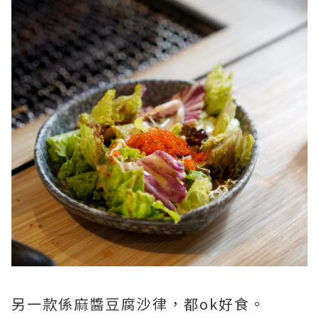
另一款係麻醬豆腐沙律，都ok好食。