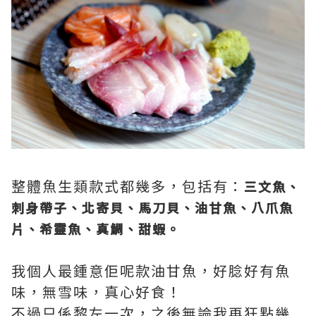
整體魚生類款式都幾多，包括有：
三文魚、
刺身帶子、北寄貝、馬刀貝、油甘魚、八爪魚
片、希靈魚、真鯛、甜蝦。
我個人最鍾意佢呢款油甘魚，好腍好有魚
味，無雪味，真心好食！
不過只係黎左一次，之後無論我再狂點幾