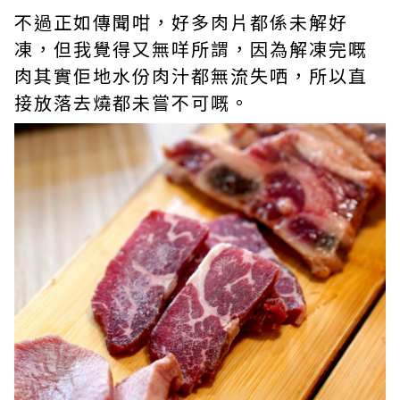
不過正如傳聞咁，好多肉片都係未解好
凍，但我覺得又無咩所謂，因為解凍完嘅
肉其實佢地水份肉汁都無流失哂，所以直
接放落去燒都未嘗不可嘅。