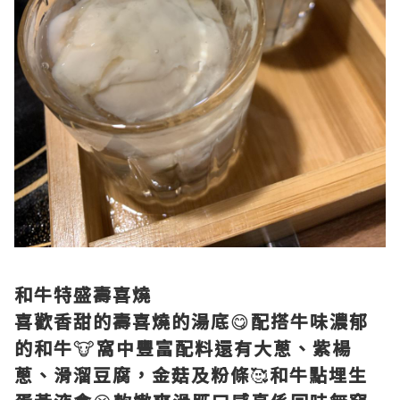
和牛特盛壽喜燒
喜歡香甜的壽喜燒的湯底
😋
配搭牛味濃郁
的和牛
🐮
窩中豐富配料還有大蔥、紫楊
蔥、滑溜豆腐，金菇及粉條
🥰
和牛點埋生