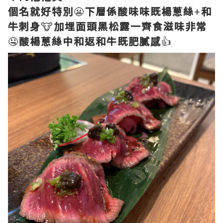
個名就好特別
😬
下層係酸味味既楊蔥絲
+
和
牛刺身
🐮
加埋面頭黑松露一齊食滋味非常
🤤
酸楊蔥絲中和返和牛既肥膩感
👍