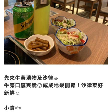
先來牛蒡漬物及沙律
🥗
牛蒡口感爽脆
😜
咸咸地幾開胃！沙律菜好
新鮮
☺️
小食
🐟