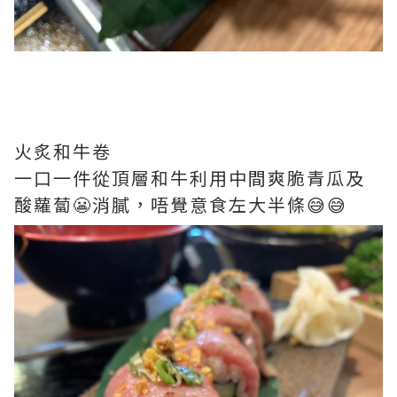
火炙和牛卷
一口一件從頂層和牛利用中間爽脆青瓜及
酸蘿蔔😬消膩，唔覺意食左大半條😅😅