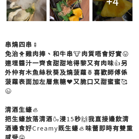
+4
串燒四串
🍢
免治
🐥
雞肉捧、和牛串
🐮
肉質唔會好實
😛
連埋醬汁一齊食甜甜地得黎又有肉味
👍
另
外仲有木魚絲秋葵及燒菠蘿
🍍
喜歡師傅係
菠蘿表面加左層焦糖
❤️
又脆口又甜蜜蜜
🥰
😉
清酒生蠔
🦪
把生蠔放落清酒
🍶
浸
15
秒
🙌
我直接邊飲清
酒邊食好
Creamy
既生蠔
🦪
味蕾即時有雙重
感受
🤤