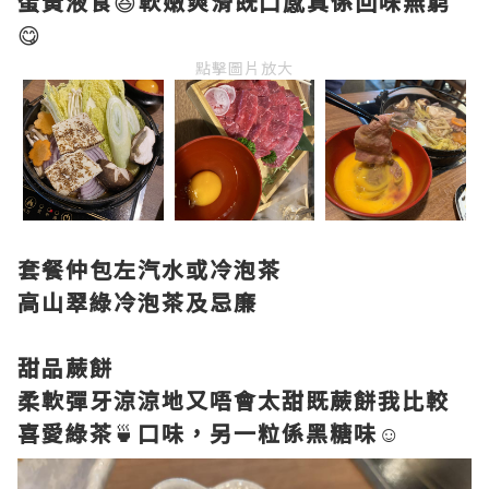
蛋黃液食
😆
軟嫩爽滑既口感真係回味無窮
😋
點擊圖片放大
套餐仲包左汽水或冷泡茶
高山翠綠冷泡茶及忌廉
甜品蕨餅
柔軟彈牙涼涼地又唔會太甜既蕨餅我比較
喜愛綠茶
🍵
口味，另一粒係黑糖味
☺️