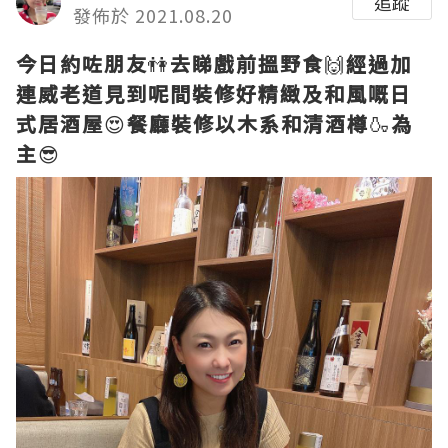
追蹤
發佈於 2021.08.20
今日約咗朋友
👫
去睇戲前搵野食
🙌
經過加
連威老道見到呢間裝修好精緻及和風嘅日
式居酒屋
😍
餐廳裝修以木系和清酒樽
🍶
為
主
😎