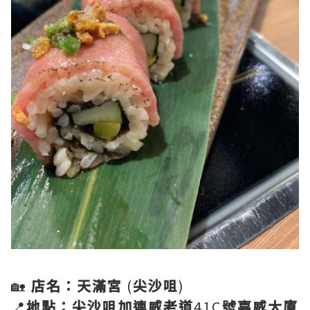
🏡
店名：天滿宮
(
尖沙咀
)
📍
地點：尖沙咀加連威老道
41C
號嘉威大廈