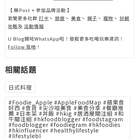
【 睇Post + 參加品牌活動 】
瀏覽更多社群
打卡
丶
旅遊
丶
美食
丶
親子
丶
寵物
丶
扮靚
攻略
及
活動情報
U Blog開咗WhatsApp啦！發掘更多吃喝玩樂資訊！
Follow 我哋
！
相關話題
日式料理
#Foodie_Apple #AppleFoodMap #蘋果食
好西 #食貨 #尖沙咀美食 #美食分享 #餐廳推
薦 #日本菜 #丼飯 #hkig #居酒屋關注組 #和
牛關注組 #hkfoodblogger #foodstagram
#foodblogger #foodiegram #hkfoodies
#hkinfluencer #healthylifestyle
#lifestylebl