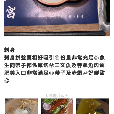
刺身
刺身拼盤賣相好吸引
😍
份量非常充足
👍
魚
生同帶子都係厚切
🤩
三文魚及吞拿魚肉質
肥美入口非常滿足
😋
帶子及赤蝦
🦐
好鮮甜
😋
點擊圖片放大