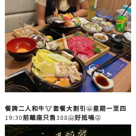
餐牌二人和牛
🐮
套餐大割引
😬
星期一至四
19:30
前離座只售
388🤗
好抵喎
😜