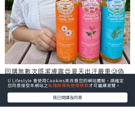
回購無數次既潔膚露😍夏天出汗嚴重🥲偽
體香氛圍感怎能抗拒😬特別係香噴噴既東
U Lifestyle 會使用Cookies來改善您的網站體驗，請確定
您同意接受本網站之
私隱政策和使用條款
才可繼續瀏覽。
西😍收下回家最鍾意用香香的沐浴露沖個
熱水涼😬可以幫助將一天疲倦感盡消👍
我已閱讀及同意