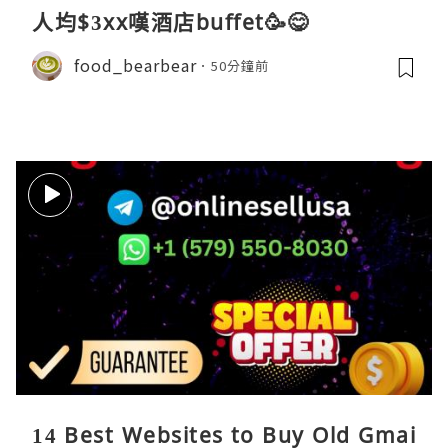
人均$3xx嘆酒店buffet🥳😋
food_bearbear
50分鐘前
14 Best Websites to Buy Old Gmai