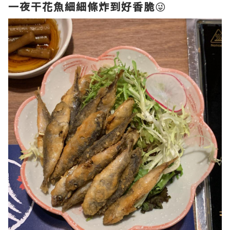
一夜干花魚細細條炸到好香脆
😜