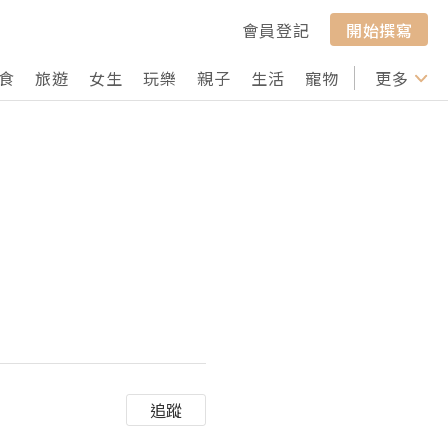
會員登記
開始撰寫
食
旅遊
女生
玩樂
親子
生活
寵物
行山
更多
打卡
追蹤