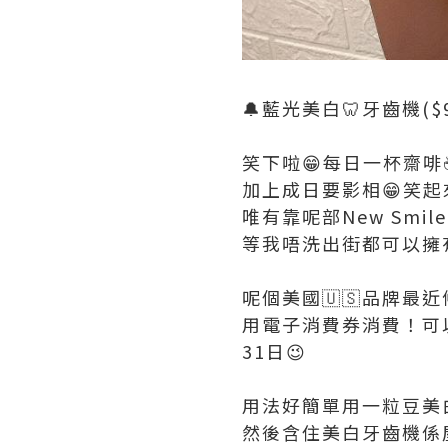
🔔藍光美白🦷牙齒機($
笑下啦😁每日一杯齋啡☕
加上成日要影相😁笑起
唯有靠呢部New Smil
等我唔洗出街都可以擁
呢個美國🇺🇸品牌最近
用電子消費券消費！可以
31日😉
用法好簡單用一粒豆美白g
然後含住美白牙齒機係屋