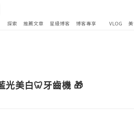
探索
推薦文章
星級博客
博客專享
VLOG
美
y 藍光美白🦷牙齒機 🎁