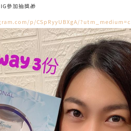
IG參加抽獎🎁
agram.com/p/CSpRyyUBXgA/?utm_medium=c