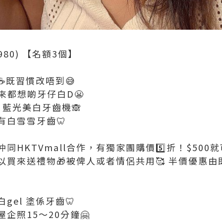
980) 【名額3個】
️既習慣改唔到😅
來都想啲牙仔白D😬
e 藍光美白牙齒機🙈
有白雪雪牙齒🦷
仲同HKTVmall合作，有獨家團購價5️⃣折！$50
買來送禮物🎁被俾人或者情侶共用🥰 半價優惠由
el 塗係牙齒🦷
企照15～20分鐘🤗