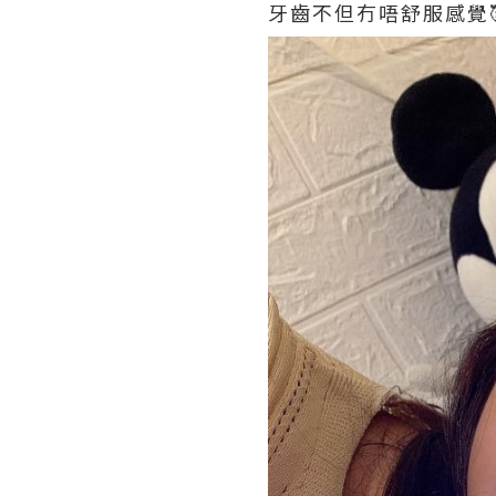
牙齒不但冇唔舒服感覺