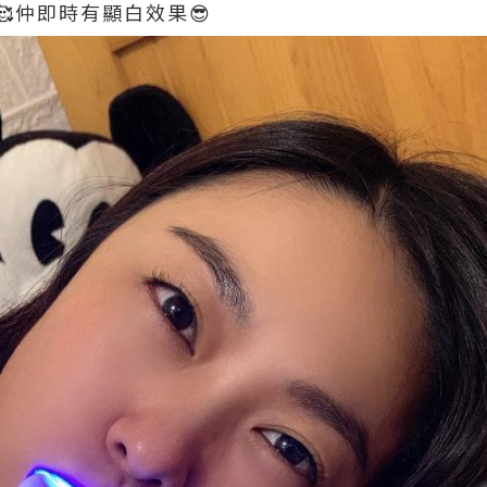
仲即時有顯白效果😎