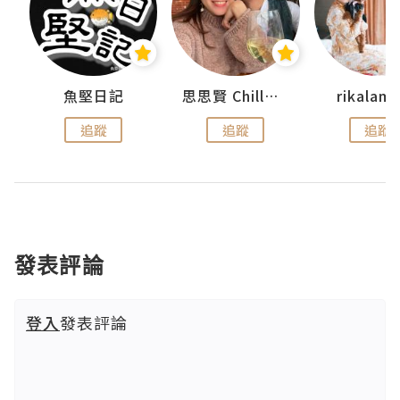
urnal
魚堅日記
思思賢 ChillMyBabe
rikala
追蹤
追蹤
追蹤
發表評論
登入
發表評論