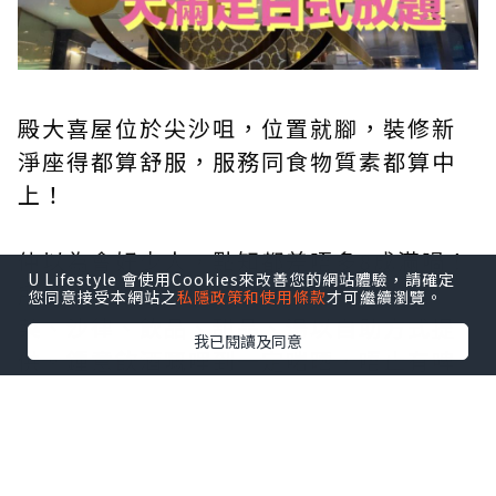
殿大喜屋位於尖沙咀，位置就腳，裝修新
淨座得都算舒服，服務同食物質素都算中
上！
仲以為會好少人，點知都差唔多8成滿喎！
U Lifestyle 會使用Cookies來改善您的網站體驗，請確定
所以食物唔會少咗，仍然供應充足！前
您同意接受本網站之
私隱政策和使用條款
才可繼續瀏覽。
菜、沙律、飲品、甜品、湯以自助方式提
我已閱讀及同意
供。鍾意飲酒嘅哩到一定啱晒，唔止有啤
酒仲有冷/熱嘅 Sake任🍶你Free flow添！