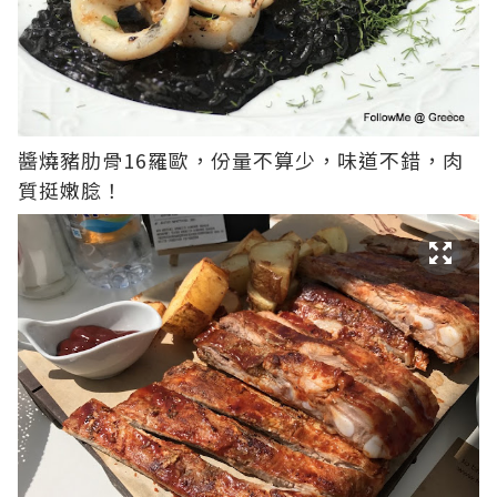
醬燒豬肋骨16羅歐，份量不算少，味道不錯，肉
質挺嫩腍！