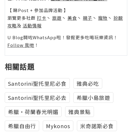
【 睇Post + 參加品牌活動 】
瀏覽更多社群
打卡
丶
旅遊
丶
美食
丶
親子
丶
寵物
丶
扮靚
攻略
及
活動情報
U Blog開咗WhatsApp啦！發掘更多吃喝玩樂資訊！
Follow 我哋
！
相關話題
Santorini聖托里尼必食
雅典必吃
Santorini聖托里尼必去
希臘小島旅遊
希臘‧荷蘭春光明媚
雅典景點
希臘自由行
Mykonos
米奇諾斯必食