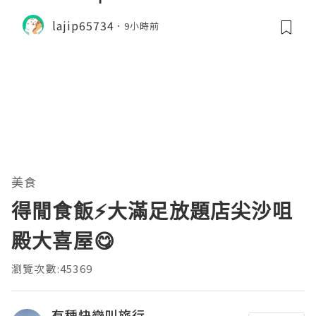
lajip65734
9小時前
美食
得閒食飯⚡大滿足放題店尖沙咀
殿大喜屋😋
瀏覽次數:45369
有種快樂叫旅行....