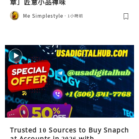
章］匠意小品禪味
Me Simplestyle
1小時前
Trusted 10 Sources to Buy Snapch
at Accounts in 2026 with ...