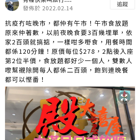
追蹤
發佈於 2022.02.14
抗疫冇咗晚市，都仲有午市！午市食放題
原來仲著數，以前夜晚食要3百幾埋單，依
家2百頭就搞掂，一樣咁多嘢食，用餐時間
都係120分鐘！原價每位$278，2點後入座
第2位半價，食放題都好少一個人，雙數人
嚟幫襯除開每人都係二百頭，飽到連晚餐
都可以慳番！