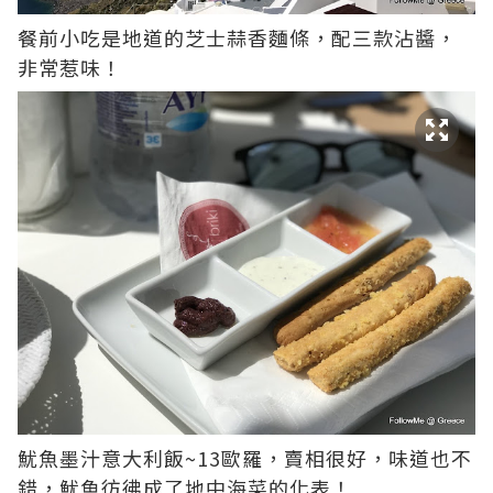
餐前小吃是地道的芝士蒜香麵條，配三款沾醬，
非常惹味！
魷魚墨汁意大利飯~13歐羅，賣相很好，味道也不
錯，魷魚彷彿成了地中海菜的化表！