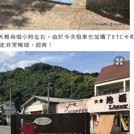
兩個小時左右，由於今次租車也加購了ETC卡和Kyus
速走非常暢順，超爽！