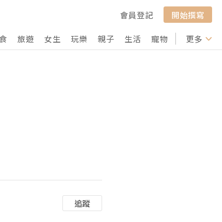
會員登記
開始撰寫
食
旅遊
女生
玩樂
親子
生活
寵物
行山
更多
打卡
追蹤