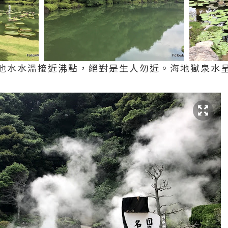
池水水溫接近沸點，絕對是生人勿近。海地獄泉水