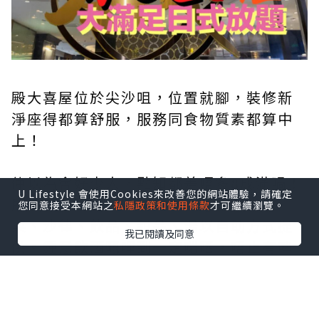
殿大喜屋位於尖沙咀，位置就腳，裝修新
淨座得都算舒服，服務同食物質素都算中
上！
仲以為會好少人，點知都差唔多8成滿喎！
U Lifestyle 會使用Cookies來改善您的網站體驗，請確定
所以食物唔會少咗，仍然供應充足！前
您同意接受本網站之
私隱政策和使用條款
才可繼續瀏覽。
菜、沙律、飲品、甜品、湯以自助方式提
我已閱讀及同意
供。鍾意飲酒嘅哩到一定啱晒，唔止有啤
酒仲有冷/熱嘅 Sake任🍶你Free flow添！