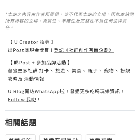
*本站之內容由作者所提供，並不代表本站的立場。因此本站對
所有博客的立場、真實性、準確性及完整性不負任何法律責
任。
【 U Creator 招募 】
出Post賺現金獎賞 l
登記《社群創作有價企劃》
【 睇Post + 參加品牌活動 】
瀏覽更多社群
打卡
丶
旅遊
丶
美食
丶
親子
丶
寵物
丶
扮靚
攻略
及
活動情報
U Blog開咗WhatsApp啦！發掘更多吃喝玩樂資訊！
Follow 我哋
！
相關話題
首爾必吃
首爾賞楓景點
首爾行程