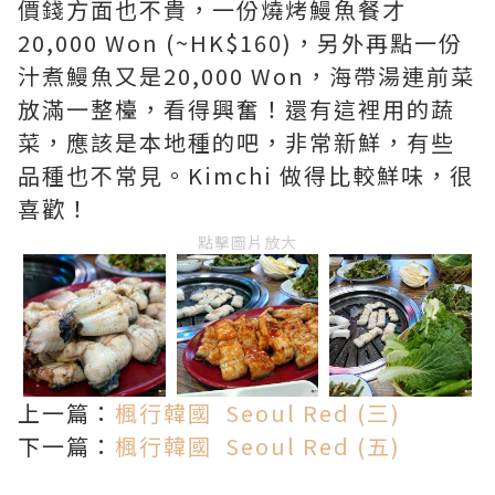
價錢方面也不貴，一份燒烤鰻魚餐才
20,000 Won (~HK$160)，另外再點一份
汁煮鰻魚又是20,000 Won，海帶湯連前菜
放滿一整檯，看得興奮！還有這裡用的蔬
菜，應該是本地種的吧，非常新鮮，有些
品種也不常見。Kimchi 做得比較鮮味，很
喜歡！
點擊圖片放大
上一篇：
楓行韓國 Seoul Red (三)
下一篇：
楓行韓國 Seoul Red (五)