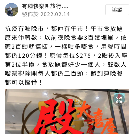
有種快樂叫旅行....
追蹤
發佈於 2022.02.14
抗疫冇咗晚市，都仲有午市！午市食放題
原來仲著數，以前夜晚食要3百幾埋單，依
家2百頭就搞掂，一樣咁多嘢食，用餐時間
都係120分鐘！原價每位$278，2點後入座
第2位半價，食放題都好少一個人，雙數人
嚟幫襯除開每人都係二百頭，飽到連晚餐
都可以慳番！