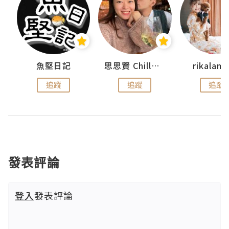
urnal
魚堅日記
思思賢 ChillMyBabe
rikala
追蹤
追蹤
追蹤
發表評論
登入
發表評論