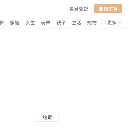
會員登記
開始撰寫
食
旅遊
女生
玩樂
親子
生活
寵物
行山
更多
打卡
追蹤