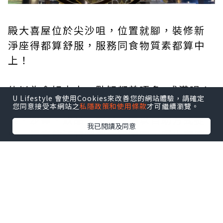
殿大喜屋位於尖沙咀，位置就腳，裝修新
淨座得都算舒服，服務同食物質素都算中
上！
仲以為會好少人，點知都差唔多8成滿喎！
U Lifestyle 會使用Cookies來改善您的網站體驗，請確定
所以食物唔會少咗，仍然供應充足！前
您同意接受本網站之
私隱政策和使用條款
才可繼續瀏覽。
菜、沙律、飲品、甜品、湯以自助方式提
我已閱讀及同意
供。鍾意飲酒嘅哩到一定啱晒，唔止有啤
酒仲有冷/熱嘅 Sake任🍶你Free flow添！