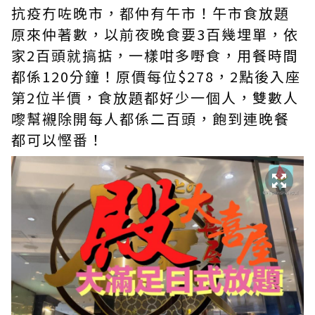
抗疫冇咗晚市，都仲有午市！午市食放題
原來仲著數，以前夜晚食要3百幾埋單，依
家2百頭就搞掂，一樣咁多嘢食，用餐時間
都係120分鐘！原價每位$278，2點後入座
第2位半價，食放題都好少一個人，雙數人
嚟幫襯除開每人都係二百頭，飽到連晚餐
都可以慳番！