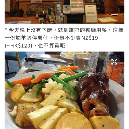
* 今天晚上沒有下廚，就到旅館的餐廳用餐，這樣
一份燘羊膝伴薯仔，份量不少賣NZ$19
(~HK$120)，也不算貴哦！