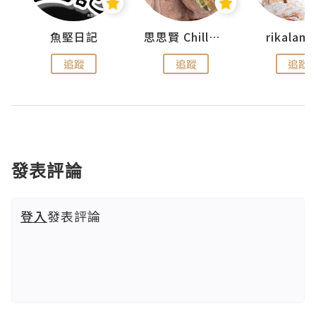
urnal
魚堅日記
思思賢 ChillMyBabe
rikala
追蹤
追蹤
追蹤
發表評論
登入
發表評論