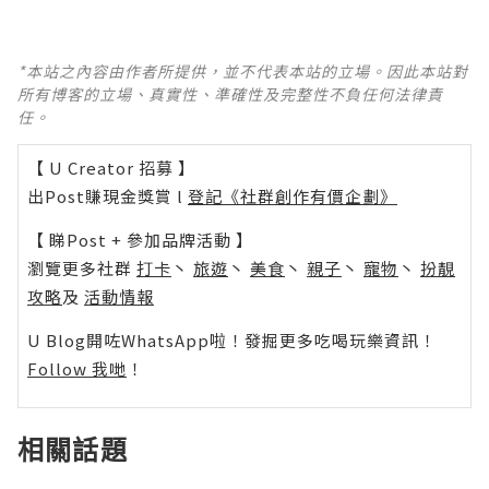
*本站之內容由作者所提供，並不代表本站的立場。因此本站對
所有博客的立場、真實性、準確性及完整性不負任何法律責
任。
【 U Creator 招募 】
出Post賺現金獎賞 l
登記《社群創作有價企劃》
【 睇Post + 參加品牌活動 】
瀏覽更多社群
打卡
丶
旅遊
丶
美食
丶
親子
丶
寵物
丶
扮靚
攻略
及
活動情報
U Blog開咗WhatsApp啦！發掘更多吃喝玩樂資訊！
Follow 我哋
！
相關話題