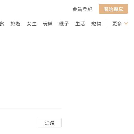
會員登記
開始撰寫
食
旅遊
女生
玩樂
親子
生活
寵物
行山
更多
打卡
追蹤