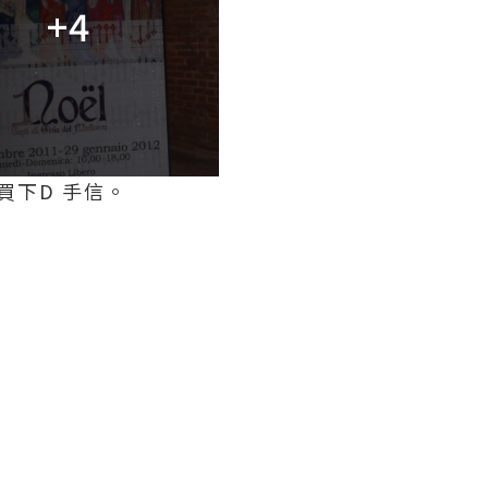
+4
買下D 手信。