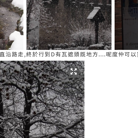
一直沿路走,終於行到D有瓦遮頭既地方....呢度仲可以