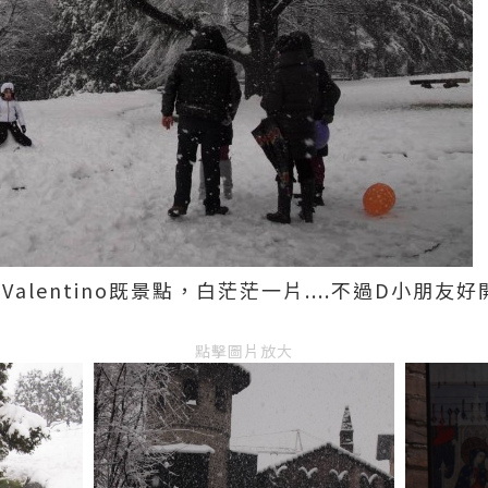
l Valentino既景點，白茫茫一片....不過D小朋友好開
點擊圖片放大