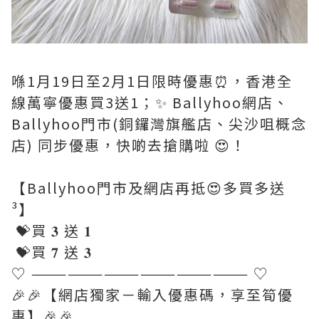
喺1月19日至2月1日限時優惠⏰，香港全
線萬寧優惠買3送1；✨ Ballyhoo網店、
Ballyhoo門市(銅鑼灣旗艦店、尖沙咀概念
店) 同步優惠，快啲去搶購啦 😍！
【Ballyhoo門市及網店再抵😍多買多送
³】
💝買 𝟑 送 𝟏
💝買 𝟕 送 𝟑
♡ —————————————————— ♡
🎉🎉【網店獨家－輸入優惠碼，享至筍優
惠】🎉🎉