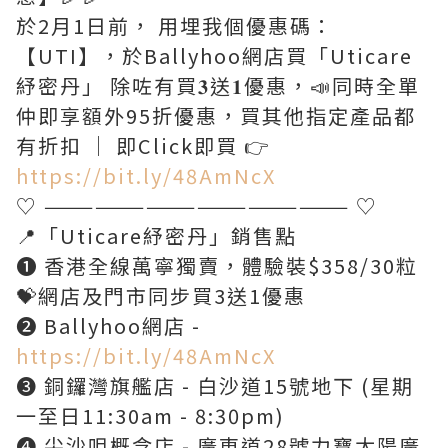
於2月1日前， 用埋我個優惠碼：
【UTI】，於Ballyhoo網店買「Uticare
紓密丹」 除咗有買𝟑送𝟏優惠，📣同時全單
仲即享額外95折優惠，買其他指定產品都
有折扣 ｜ 即Click即買 👉
https://bit.ly/48AmNcX
♡ —————————————————— ♡
📍「Uticare紓密丹」銷售點
❶ 香港全線萬寧獨賣，體驗裝$358/30粒
💝網店及門市同步買3送1優惠
❷ Ballyhoo網店 -
https://bit.ly/48AmNcX
❸ 銅鑼灣旗艦店 - 白沙道15號地下 (星期
一至日11:30am - 8:30pm)
❹ 尖沙咀概念店 - 廣東道28號力寶太陽廣