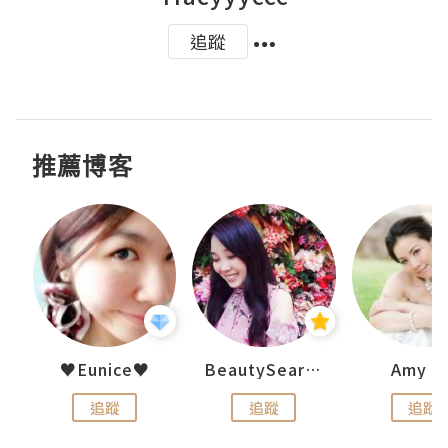
追蹤
推薦博客
h 夏沫
♥Eunice♥
BeautySearch
Amy N
追蹤
追蹤
追蹤