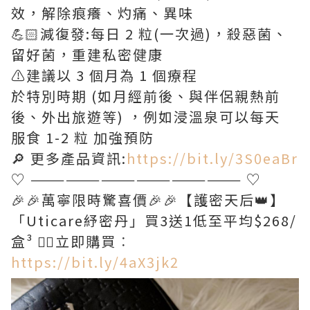
效，解除痕癢、灼痛、異味
💪🏻減復發:每日 2 粒(一次過)，殺惡菌、
留好菌，重建私密健康
⚠️建議以 3 個月為 1 個療程
於特別時期 (如月經前後、與伴侶親熱前
後、外出旅遊等) ，例如浸溫泉可以每天
服⻝ 1-2 粒 加強預防
🔎 更多產品資訊:
https://bit.ly/3S0eaBr
♡ —————————————————— ♡
🎉🎉萬寧限時驚喜價🎉🎉【護密天后👑】
「Uticare紓密丹」買3送1低至平均$268/
盒³ 👉🏻立即購買︰
https://bit.ly/4aX3jk2