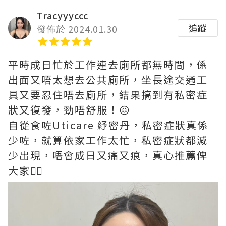
Tracyyyccc
追蹤
發佈於 2024.01.30
平時成日忙於工作連去廁所都無時間，係
出面又唔太想去公共廁所，坐⻑途交通工
具又要忍住唔去廁所，結果搞到有私密症
狀又復發，勁唔舒服！😖
自從食咗Uticare 紓密丹，私密症狀真係
少咗，就算依家工作太忙，私密症狀都減
少出現，唔會成日又痛又痕，真心推薦俾
大家👍🏻