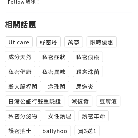
Follow 我哋
！
相關話題
Uticare
紓密丹
萬寧
限時優惠
成分天然
私密症狀
私密痕癢
私密健康
私密異味
殺念珠菌
殺大腸桿菌
念珠菌
尿道炎
日港公証行雙重驗證
減復發
豆腐渣
私密分泌物
女性護理
護密革命
護密貼士
ballyhoo
買3送1