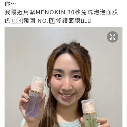
你～
我最近用緊MENOKIN 30秒免洗泡泡面膜
係🇰🇷韓國 NO.1️⃣修護面膜🧖🏻‍♀