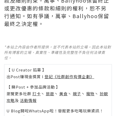
款及細則約束。萬寧、Ballyhoo保留終止
或更改優惠的條款和細則的權利，恕不另
行通知。如有爭議，萬寧、Ballyhoo保留
最終之決定權。
*本站之內容由作者所提供，並不代表本站的立場。因此本站對
所有博客的立場、真實性、準確性及完整性不負任何法律責
任。
【 U Creator 招募 】
出Post賺現金獎賞 l
登記《社群創作有價企劃》
【 睇Post + 參加品牌活動 】
瀏覽更多社群
打卡
丶
旅遊
丶
美食
丶
親子
丶
寵物
丶
扮靚
攻略
及
活動情報
U Blog開咗WhatsApp啦！發掘更多吃喝玩樂資訊！