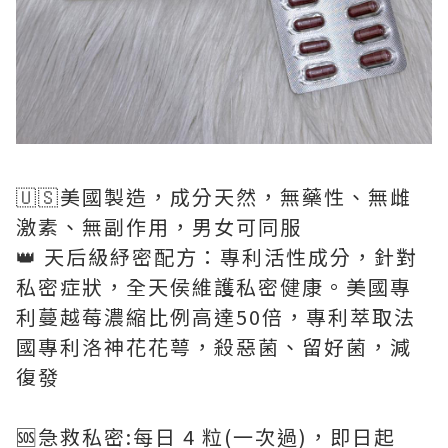
🇺🇸美國製造，成分天然，無藥性、無雌
激素、無副作用，男女可同服
👑 天后級紓密配方：專利活性成分，針對
私密症狀，全天侯維護私密健康。美國專
利蔓越莓濃縮比例高達50倍，專利萃取法
國專利洛神花花萼，殺惡菌、留好菌，減
復發
🆘急救私密:每日 4 粒(一次過)，即日起