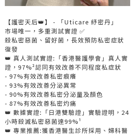
【護密天后👑】 - 「Uticare 紓密丹」
市場唯一，多重測試實證 ✅
殺私密惡菌、留好菌，⻑效預防私密症狀
復發
👑 真人測試實證:「香港醫護學會」真人實
證，97%²認同有效改善不同程度私症狀
- 97%有效改善私密痕癢
- 93%有效改善分泌異常
- 90%有效改善私密分泌量及顏色
- 87%有效改善私密灼痛
👑 數據實證:「日港雙驗證」實驗證明，24
小時殺滅私密惡菌達99%¹
👑 專業推薦:獲香港醫生診所採用、婦科醫