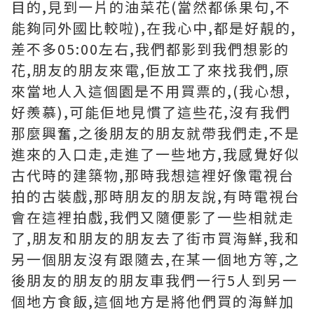
目的,見到一片的油菜花(當然都係果句,不
能夠同外國比較啦),在我心中,都是好靚的,
差不多05:00左右,我們都影到我們想影的
花,朋友的朋友來電,佢放工了來找我們,原
來當地人入這個園是不用買票的,(我心想,
好羨慕),可能佢地見慣了這些花,沒有我們
那麼興奮,之後朋友的朋友就帶我們走,不是
進來的入口走,走進了一些地方,我感覺好似
古代時的建築物,那時我想這裡好像電視台
拍的古裝戲,那時朋友的朋友說,有時電視台
會在這裡拍戲,我們又隨便影了一些相就走
了,朋友和朋友的朋友去了街市買海鮮,我和
另一個朋友沒有跟隨去,在某一個地方等,之
後朋友的朋友的朋友車我們一行5人到另一
個地方食飯,這個地方是將他們買的海鮮加