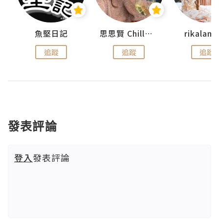
urnal
魚堅日記
思思賢 ChillMyBabe
rikala
追蹤
追蹤
追蹤
發表評論
登入
發表評論