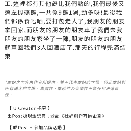
工.這裡都有其他餸比我們點的,我們最後又
選左機碟餸,一共係9餸1湯,勁多呀!最後我
們都係食唔晒,要打包走人了,我朋友的朋友
拿回家,而朋友的朋友的朋友車了我們去我
朋友的朋友家坐了一陣,朋友的朋友的朋友
就車回我們3人回酒店了.那天的行程完滿結
束
*本站之內容由作者所提供，並不代表本站的立場。因此本站對
所有博客的立場、真實性、準確性及完整性不負任何法律責
任。
【 U Creator 招募 】
出Post賺現金獎賞 l
登記《社群創作有價企劃》
【 睇Post + 參加品牌活動 】