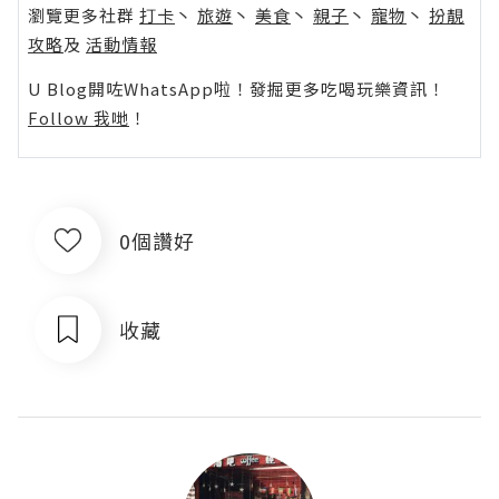
瀏覽更多社群
打卡
丶
旅遊
丶
美食
丶
親子
丶
寵物
丶
扮靚
攻略
及
活動情報
U Blog開咗WhatsApp啦！發掘更多吃喝玩樂資訊！
Follow 我哋
！
0個讚好
收藏