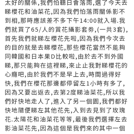
太好的關係,我們怕聽日會落雨,選了今天去
睇櫻花和油菜花,因為我們怕落雨關係影不
到相,那時應該差不多下午14:00就入場.我
們就買了65/人的賞花攝影套劵,(一共3套),
首先我們就睇左櫻花先啦,因為我們今次去
的目的就是去睇櫻花,那些櫻花當然不能夠
同韓國和日本果D比較啦,由於去不到外國
睇,那只能夠在這裡睇,來止止我對睇櫻花的
心癮吧,由於我們不是早上去,時間過得好
快,我們在櫻花那邊都停留左1小時有多了,
因為又要出返去,去第2度睇油菜花,所以我
們好快地走人了,進入了另一個園,我們都好
快地隨便睇左其他花先,入到去見到了玫瑰
花.太陽花和油菜花等等,最後我們選擇左去
影油菜花先,因為這個是我們來的其中一個