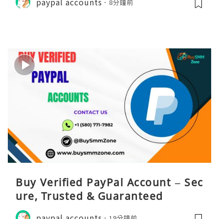
paypal accounts
8分鐘前
Buy Verified PayPal Account – Sec
ure, Trusted & Guaranteed
paypal accounts
19分鐘前