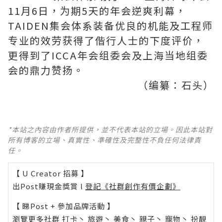
11月6日，为期5天的年会逆爽利幕，
TAIDEN集会体系装备优良的机能及工程师
专业的效劳获得了偕行人士的下度评价，
更得到了ICCA年会组委会及上海当地组委
会的鼎力赞扬。
（编纂：石头）
*本站之內容由作者所提供，並不代表本站的立場。因此本站對
所有博客的立場、真實性、準確性及完整性不負任何法律責
任。
【 U Creator 招募 】
出Post賺現金獎賞 l
登記《社群創作有價企劃》
【 睇Post + 參加品牌活動 】
瀏覽更多社群
打卡
丶
旅遊
丶
美食
丶
親子
丶
寵物
丶
扮靚