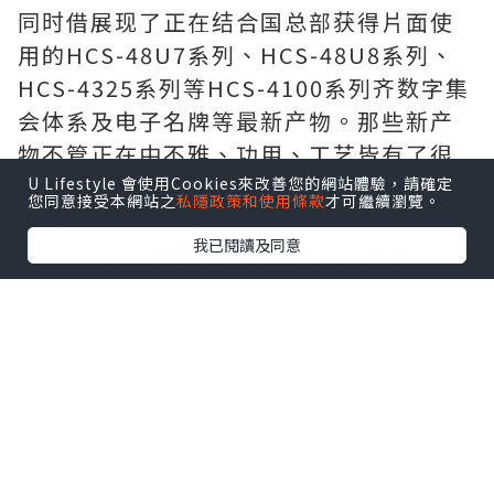
同时借展现了正在结合国总部获得片面使
用的HCS-48U7系列、HCS-48U8系列、
HCS-4325系列等HCS-4100系列齐数字集
会体系及电子名牌等最新产物。那些新产
物不管正在中不雅、功用、工艺皆有了很
年夜的提拔，并获得结合国总
远程教育系
U Lifestyle 會使用Cookies來改善您的網站體驗，請確定
您同意接受本網站之
私隱政策和使用條款
才可繼續瀏覽。
统
部利用者的下度承认。
我已閱讀及同意
TAIDEN集会体系重拳反击迪拜
InfoComm
现场借展现了TAIDEN HCS-5300系列数字
无线集会体系，该体系接纳首创的dirATC-
数字白中音频传输取掌握手艺，具有CD般
的完善音量；白别传输手艺包管集会公稀
性，易于安拆战挪动，可制止盗听战无线
电滋扰，无电磁辐射，是幻想的集会体系