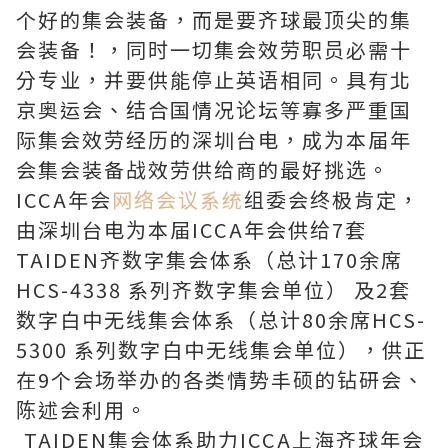
个好的集会装备，而是要齐球最顶尖的集
会装备！，同时一切集会效劳职员必需十
分专业，并要供能停止英语相同。具有北
京奥运会、结合国情况论坛等寡多严重国
际集会效劳经历的深圳台电，成为本届年
会集会装备战效劳供给商的最好挑选。
ICCA年会
网络会议系统
组委会终极肯定，
由深圳台电为本届ICCA年会供给7套
TAIDEN齐数字集会体系（总计170余席
HCS-4338 系列齐数字集会单位） 及2套
数字白中无线集会体系（总计80余席HCS-
5300 系列数字白中无线集会单位），供正
在9个会场举办的各类情势丰硕的钻研会、
陈述会利用。
TAIDEN集会体系助力ICCA上海齐球年会