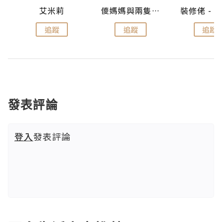
點滴
艾米莉
儍媽媽與兩隻小魔怪之家
追蹤
追蹤
追蹤
發表評論
登入
發表評論