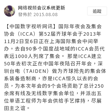
网络视频会议系统更新
追蹤
發佈於 2015.08.08
【中国数字视听网讯】国际年夜会及集会
协会（ICCA）第52届齐球年会于2013年
11月2日至6日正在上海国际集会中间举
办。去自90多个国度战地域的ICCA会员代
表远1000人列席了集会。 那是ICCA建立
50年去初次正在中国年夜陆召开年会，深
圳台电（TAIDEN）做为齐球抢先的集会体
系装备造制商，亦是ICCA恒久以去的会
员，为本次年会的9个会场资助了总计250
余席有线及无线数字集会单位，并派出五
位单语工程师为年会供给手艺撑持，尽展
田主之谊。