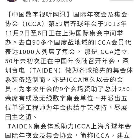
【中国数字视听网讯】国际年夜会及集会
协会（ICCA）第52届齐球年会于2013年
11月2日至6日正在上海国际集会中间举
办。去自90多个国度战地域的ICCA会员代
表远1000人列席了集会。 那是ICCA建立
50年去初次正在中国年夜陆召开年会，深
圳台电（TAIDEN）做为齐球抢先的集会体
系装备造制商，亦是ICCA恒久以去的会
员，为本次年会的9个会场资助了总计250
余席有线及无线数字集会单位，并派出五
位单语工程师为年会供给手艺撑持，尽展
田主之谊。
TAIDEN集会体系助力ICCA上海齐球年会
国际年夜会及集会协会，简称ICCA，建立