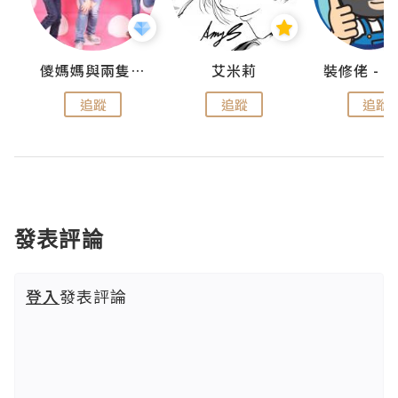
點滴
儍媽媽與兩隻小魔怪之家
艾米莉
追蹤
追蹤
追蹤
發表評論
登入
發表評論