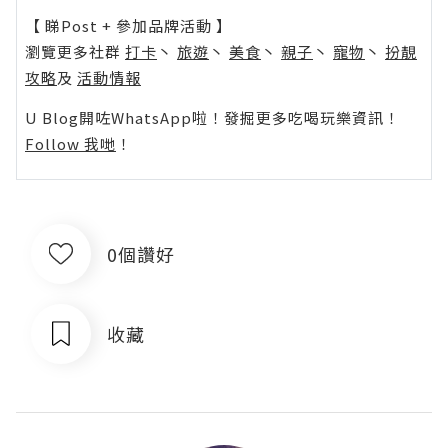
【 睇Post + 參加品牌活動 】
瀏覽更多社群
打卡
丶
旅遊
丶
美食
丶
親子
丶
寵物
丶
扮靚
攻略
及
活動情報
U Blog開咗WhatsApp啦！發掘更多吃喝玩樂資訊！
Follow 我哋
！
0個讚好
收藏