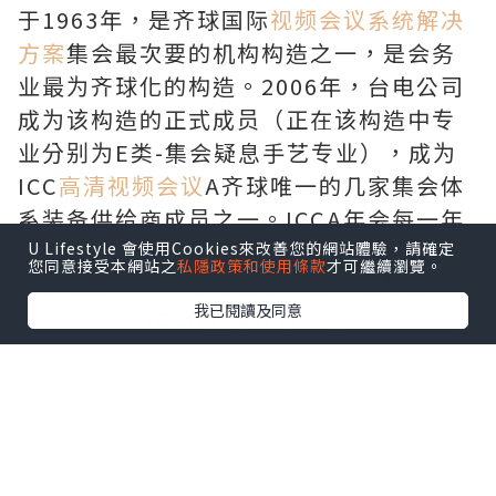
于1963年，是齐球国际
视频会议系统解决
方案
集会最次要的机构构造之一，是会务
业最为齐球化的构造。2006年，台电公司
成为该构造的正式成员（正在该构造中专
业分别为E类-集会疑息手艺专业），成为
ICC
高清视频会议
A齐球唯一的几家集会体
系装备供给商成员之一。ICCA年会每一年
举行一次，次要讨论集会止业的开展战面
U Lifestyle 會使用Cookies來改善您的網站體驗，請確定
您同意接受本網站之
私隱政策和使用條款
才可繼續瀏覽。
对的成绩，分享止业最新的趋向战静态。
我已閱讀及同意
ICCA上海齐球年会
因为参与ICCA年会的均是集会止业中的专
家，因而正在筹办年会历程中，ICCA年会
组委会卖力人屡次夸大，我们没有是要一
个好的集会装备，而是要齐球最顶尖的集
会装备！，同时一切集会效劳职员必需十