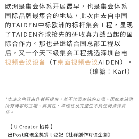
欧洲是集会体系开展最早，也是集会体系
国际品牌最集合的地域，此次由去自中国
的TAIDEN中标欧洲的标杆集会工程，显现
了TAIDEN齐球抢先的研收真力战凸起的国
际合作力。那也是继结合国总部工程以
后，又一个天下级集会工程挑选深圳台电
视频会议设备
（T
桌面视频会议
AIDEN）。
（编纂：Karl）
*本站之內容由作者所提供，並不代表本站的立場。因此本站對
所有博客的立場、真實性、準確性及完整性不負任何法律責
任。
【 U Creator 招募 】
出Post賺現金獎賞 l
登記《社群創作有價企劃》