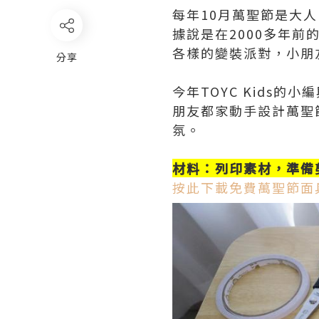
每年10月萬聖節是大人
據說是在2000多年
各樣的變裝派對，小朋友會
分享
今年TOYC Kids的
朋友都家動手設計萬聖
氛。
材料：列印素材，準備剪
按此下載免費萬聖節面