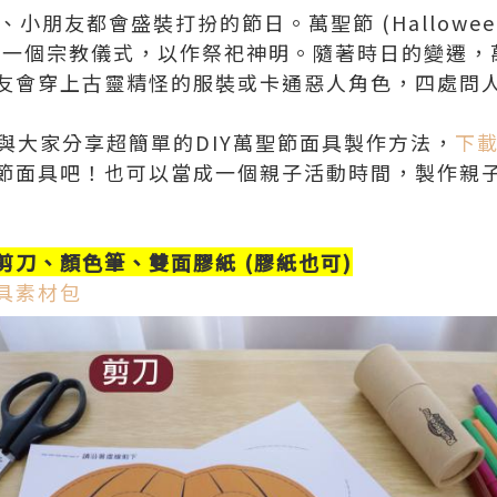
、小朋友都會盛裝打扮的節日。萬聖節 (Hallowee
前的一個宗教儀式，以作祭祀神明。隨著時日的變遷
穿上古靈精怪的服裝或卡通惡人角色，四處問人Trick
小編與大家分享超簡單的DIY萬聖節面具製作方法，
下
節面具吧！也可以當成一個親子活動時間，製作親
刀、顏色筆、雙面膠紙 (膠紙也可)
具素材包