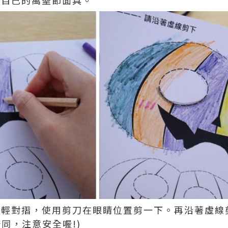
輕輕對摺，使用剪刀在眼睛位置剪一下。再沿著虛線
同，注意安全喔!)