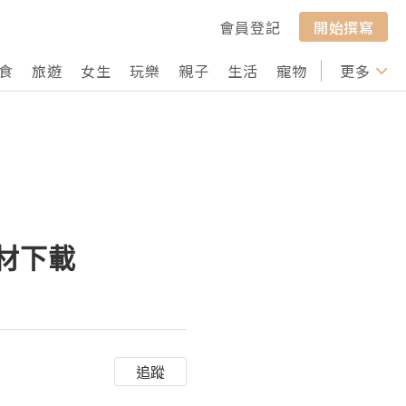
會員登記
開始撰寫
食
旅遊
女生
玩樂
親子
生活
寵物
行山
更多
打卡
素材下載
追蹤