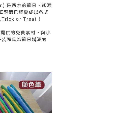
n) 是西方的節日，起源
，萬聖節已經變成以各式
 or Treat！
載
提供的免費素材，與小
子裝面具為節日增添氣