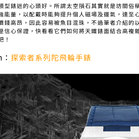
類型錶迷的心頭好。所謂太空隕石其實就是坊間俗
強能量，以配戴時能夠提升個人磁場及運氣，達至
價錢高昂，因此容易被魚目混珠，不過筆者介紹的
是信心保證，快看看它們如何將天鐵錶面結合高複
吧！
n：
探索者系列陀飛輪手錶