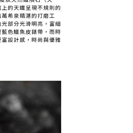
盤上的天鐵呈現不規則的
出萬希泉精湛的打磨工
拋光部分光滑明亮，富細
寶藍色鱷魚皮錶帶，而時
更富設計感，時尚與優雅