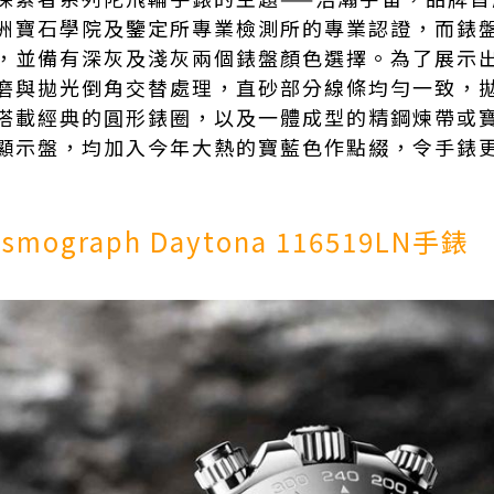
洲寶石學院及鑒定所專業檢測所的專業認證，而錶
，並備有深灰及淺灰兩個錶盤顏色選擇。為了展示
磨與拋光倒角交替處理，直砂部分線條均勻一致，
搭載經典的圓形錶圈，以及一體成型的精鋼煉帶或
顯示盤，均加入今年大熱的寶藍色作點綴，令手錶
osmograph Daytona 116519LN手錶