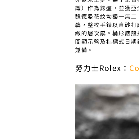
鐵）作為錶盤，並獲亞
魏德曼花紋均獨一無二
藝，整枚手錶以直砂打
緻的層次感。桶形錶殼
間顯示盤及指標式日期
兼備。
勞力士Rolex：
C