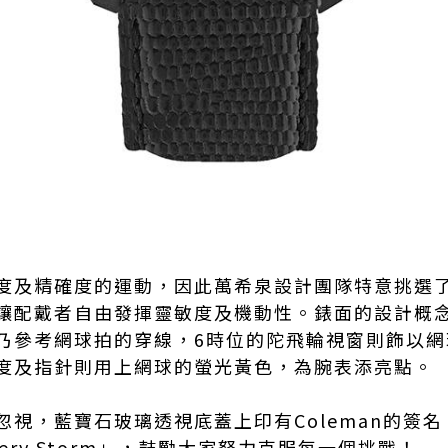
度及精確度的運動，因此萬希泉設計團隊特意挑選
讓配戴者自由發揮靈敏度及機動性。錶面的設計概
乃參考網球拍的穿線，6時位的陀飛輪視窗則飾以網
度及指針則用上網球的螢光黃色，為腕表添亮點。
忽視，藍寶石玻璃透視底蓋上印有Coleman的簽
Every Storm」，鼓勵大家努力克服每一個挑戰！