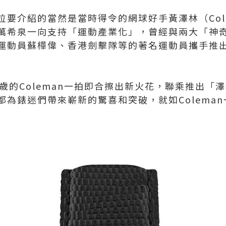
位要介紹的當然是當時得令的網球好手黃澤林（Col
萬希泉一向支持「運動產業化」，曾經與兩大「神
運動員蘇樺偉、香港劍擊隊等的著名運動員攜手推
9歲的Coleman一拍即合擦出新火花，聯乘推出「
都為錶迷們帶來嶄新的驚喜和突破，就如Colema