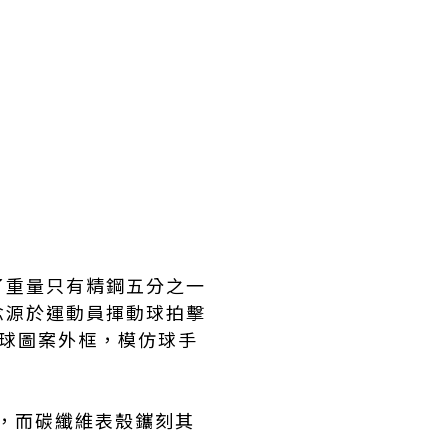
了重量只有精鋼五分之一
念源於運動員揮動球拍擊
球圖案外框，模仿球手
名，而碳纖維表殼鑴刻其