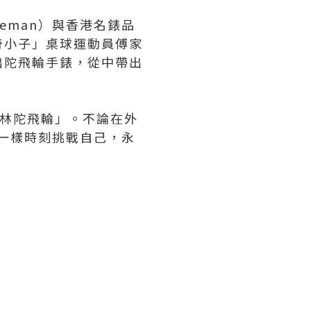
eman）與香港名錶品
奇小子」桌球運動員傅家
出陀飛輪手錶，從中帶出
澤林陀飛輪」。不論在外
n一樣時刻挑戰自己，永