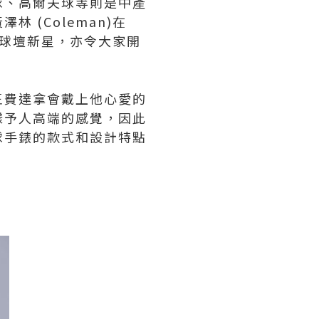
球、高爾夫球等則是中產
(Coleman)在
的球壇新星，亦令大家開
王費達拿會戴上他心愛的
樣予人高端的感覺，因此
球手錶的款式和設計特點