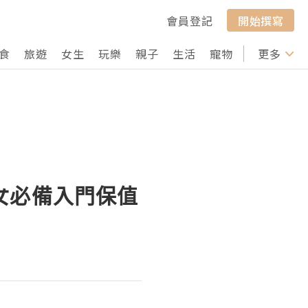
會員登記
開始撰寫
食
旅遊
女生
玩樂
親子
生活
寵物
行山
更多
打卡
資女必備入門保值