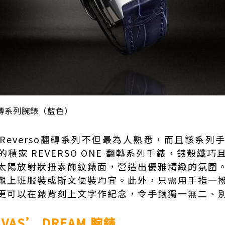
 翻轉系列腕錶（藍色）
Reverso翻轉系列不但最為人熟悉，而且該系列
積家 REVERSO ONE 翻轉系列手錶，錶殼纖
太陽放射狀扭索飾紋錶面，營造出優雅精緻的氛圍
襯上班服裝或斯文便裝均宜。此外，只需用手指一
更可以在錶背刻上文字作紀念，令手錶獨一無二、
IVAS’ DREAM 腕錶