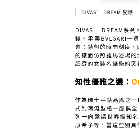
DIVAS’ DREAM 腕錶
DIVAS’ DREA
錶。承襲BVLGARI
素：錶盤的時間刻度、
的錶面仿照羅馬浴場的
細緻的女裝名錶能夠突
知性優雅之選：
O
作為瑞士手錶品牌之一
式到潮流型格一應俱全
列一向邀請世界級知名女星擔
原希子等，當這些別具