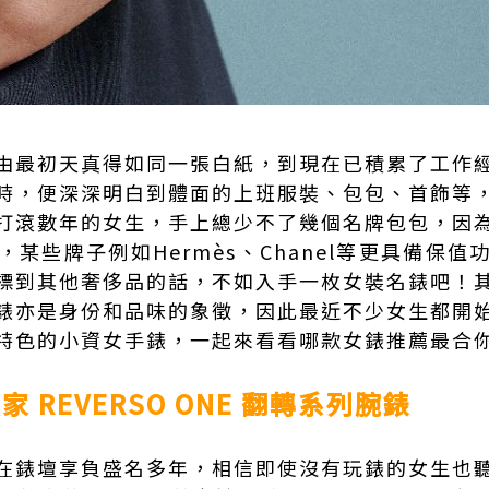
由最初天真得如同一張白紙，到現在已積累了工作
時，便深深明白到體面的上班服裝、包包、首飾等
打滾數年的女生，手上總少不了幾個名牌包包，因
某些牌子例如Hermès、Chanel等更具備保
標到其他奢侈品的話，不如入手一枚女裝名錶吧！
錶亦是身份和品味的象徵，因此最近不少女生都開
特色的小資女手錶，一起來看看哪款女錶推薦最合
家 REVERSO ONE 翻轉系列腕錶
在錶壇享負盛名多年，相信即使沒有玩錶的女生也