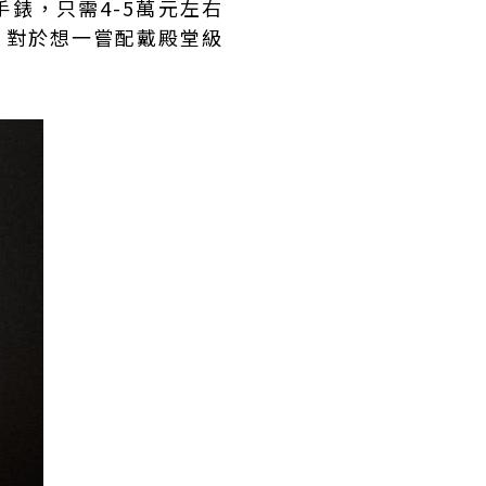
錶，只需4-5萬元左右
！對於想一嘗配戴殿堂級