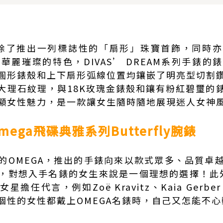
M系列除了推出一列標誌性的「扇形」珠寶首飾，同
一貫華麗璀璨的特色，DIVAS’ DREAM系列手錶
圓形錶殼和上下扇形弧線位置均鑲嵌了明亮型切割
大理石紋理，與18K玫瑰金錶殼和鑲有粉紅碧璽的
顯女性魅力，是一款讓女生隨時隨地展現迷人女神
mega飛碟典雅系列Butterfly腕錶
的
OMEGA
，推出的手錶向來以款式眾多、品質卓
，對想入手名錶的女生來說是一個理想的選擇！此外
任代言，例如Zoë Kravitz、Kaia Gerber、N
個性的女性都戴上OMEGA名錶時，自己又怎能不心