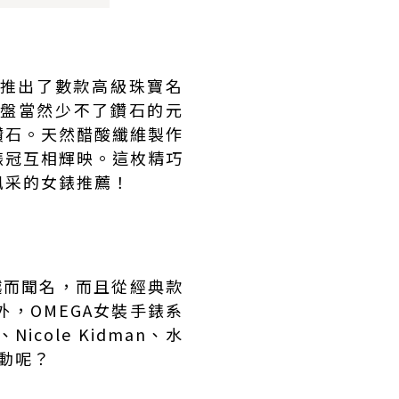
時亦推出了數款高級珠寶名
的錶盤當然少不了鑽石的元
鑽石。天然醋酸纖維製作
錶冠互相輝映。這枚精巧
風采的女錶推薦！
越而聞名，而且從經典款
，OMEGA女裝手錶系
icole Kidman、水
動呢？