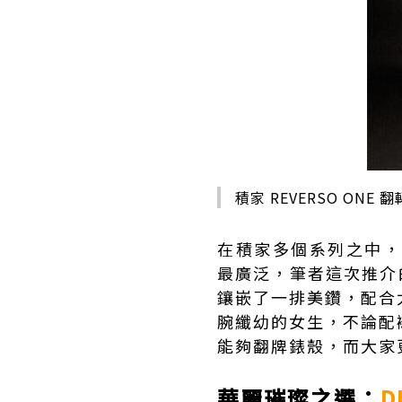
積家 REVERSO ONE
在積家多個系列之中，
最廣泛，筆者這次推介的
鑲嵌了一排美鑽，配合
腕纖幼的女生，不論配
能夠翻牌錶殼，而大家
華麗璀璨之選：
D