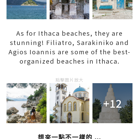
As for Ithaca beaches, they are
stunning! Filiatro, Sarakiniko and
Agios Ioannis are some of the best-
organized beaches in Ithaca.
點擊圖片放大
+12
想來一點不一樣的 ...