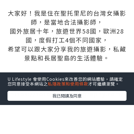
大家好！我是住在聖托里尼的台灣女攝影
師，是當地合法攝影師，
國外旅居十年，旅遊世界58國，歐洲28
國，度假打工4個不同國家，
希望可以跟大家分享我的旅遊攝影，私藏
景點和長居聖島的生活體驗。
更多旅遊資訊歡迎到我個人網站 Find out
U Lifestyle 會使用Cookies來改善您的網站體驗，請確定
more please visit my website：
您同意接受本網站之
私隱政策和使用條款
才可繼續瀏覽。
https://totokuophotography.com/
我已閱讀及同意
想要了解更多歐洲旅遊好吃好拍景點臉書
粉絲頁 ：
好食在。美食旅遊 Travel for Food Blog