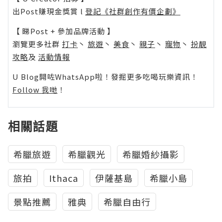
出Post賺現金獎賞 l
登記《社群創作有價企劃》
【 睇Post + 參加品牌活動 】
瀏覽更多社群
打卡
丶
旅遊
丶
美食
丶
親子
丶
寵物
丶
扮靚
攻略
及
活動情報
U Blog開咗WhatsApp啦！發掘更多吃喝玩樂資訊！
Follow 我哋
！
相關話題
希臘旅遊
希臘觀光
希臘婚紗攝影
旅拍
Ithaca
伊薩基島
希臘小島
景點推薦
雅典
希臘自由行