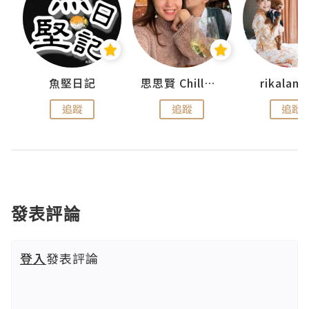
urnal
魚堅日記
思思賢 ChillMyBabe
rikala
追蹤
追蹤
追蹤
發表評論
登入
發表評論