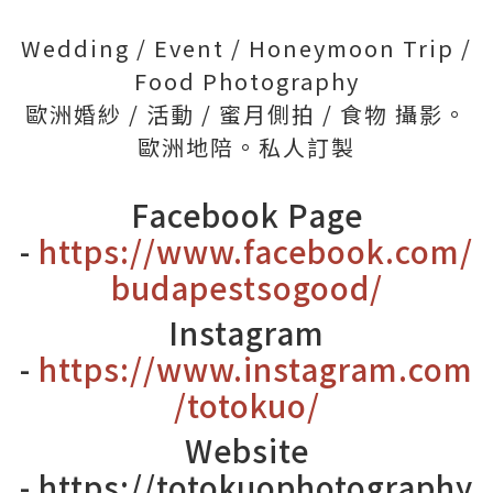
Wedding / Event / Honeymoon Trip /
Food Photography
歐洲婚紗 / 活動 / 蜜月側拍 / 食物 攝影。
歐洲地陪。私人訂製
Facebook Page
-
https://www.facebook.com/
budapestsogood/
Instagram
-
https://www.instagram.com
/totokuo/
Website
-
https://totokuophotography