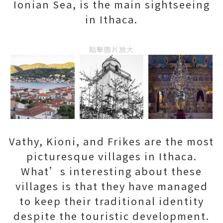
Ionian Sea, is the main sightseeing
in Ithaca.
點擊圖片放大
Vathy, Kioni, and Frikes are the most
picturesque villages in Ithaca.
What’s interesting about these
villages is that they have managed
to keep their traditional identity
despite the touristic development.