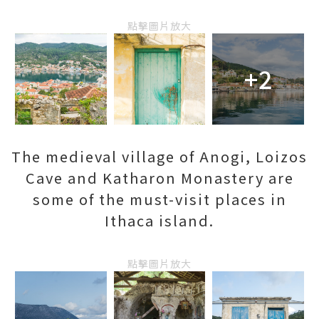
點擊圖片放大
+2
The medieval village of Anogi, Loizos
Cave and Katharon Monastery are
some of the must-visit places in
Ithaca island.
點擊圖片放大