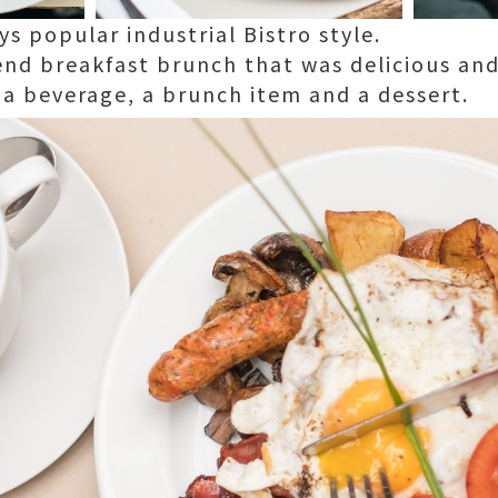
 popular industrial Bistro style.
nd breakfast brunch that was delicious and
 a beverage, a brunch item and a dessert.