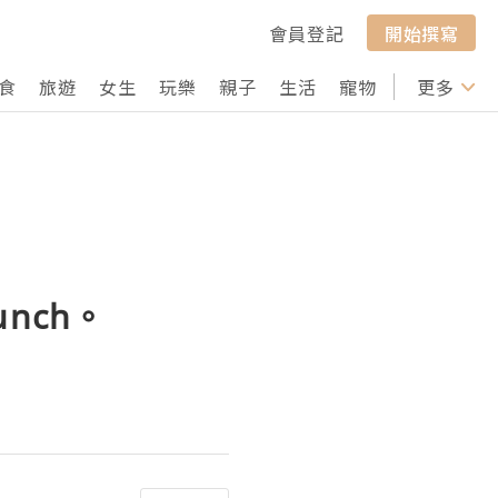
會員登記
開始撰寫
食
旅遊
女生
玩樂
親子
生活
寵物
行山
更多
打卡
unch。