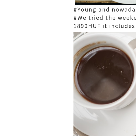
#Young and nowadays
#We tried the weeke
1890HUF it includes