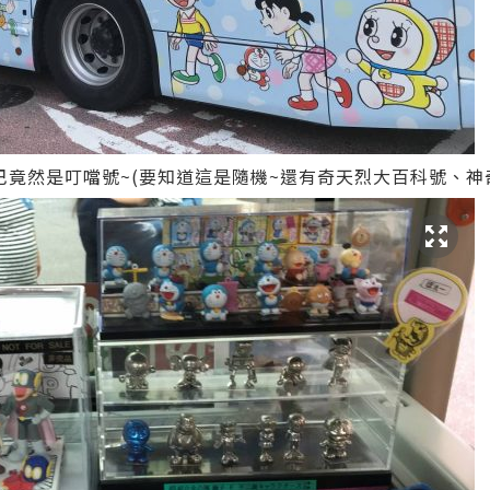
巴竟然是叮噹號~(要知道這是隨機~還有奇天烈大百科號、神