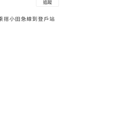
追蹤
宿乘搭小田急線到登戶站