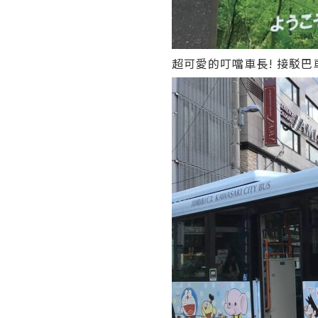
超可愛的叮噹車長! 接駁巴車