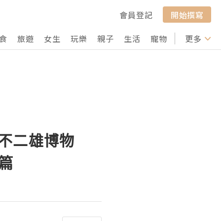
會員登記
開始撰寫
食
旅遊
女生
玩樂
親子
生活
寵物
行山
更多
打卡
F・不二雄博物
篇