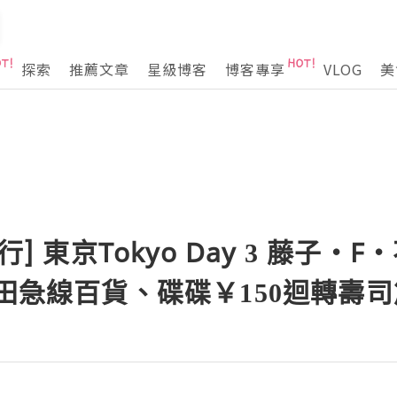
探索
推薦文章
星級博客
博客專享
VLOG
美
行] 東京Tokyo Day 3 藤子・
小田急線百貨、碟碟￥150迴轉壽司