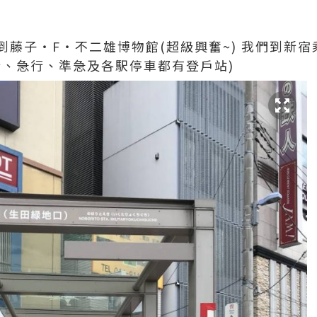
到藤子・F・不二雄博物館(超級興奮~) 我們到新
行、急行、準急及各駅停車都有登戶站)