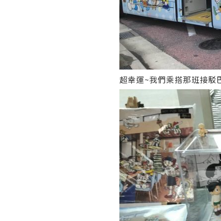
超幸運~我們乘搭那班接駁