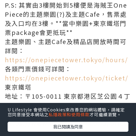
P.S: 其實由3樓開始到5樓便是海賊王One
Piece的主題樂園(?)及主題Cafe，售票處
及入口均在3樓。**當中樂園+東京鐵塔門
票package會更抵玩**
主題樂園、主題Cafe及精品店開放時間可
詳閱：
https://onepiecetower.tokyo/hours/
各類門票價錢可詳閱：
https://onepiecetower.tokyo/ticket/
東京鐵塔
地址：〒105-0011 東京都港区芝公園４丁
目２−8
U Lifestyle 會使用Cookies來改善您的網站體驗，請確定
入場費及開放時間可詳閱：
您同意接受本網站之
私隱政策和使用條款
才可繼續瀏覽。
https://www.tokyotower.co.jp/price/
我已閱讀及同意
zh.html