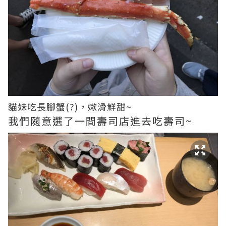
貓妹吃長腳蟹(?)，嫰滑鮮甜~
我們隨意選了一間壽司店進去吃壽司~