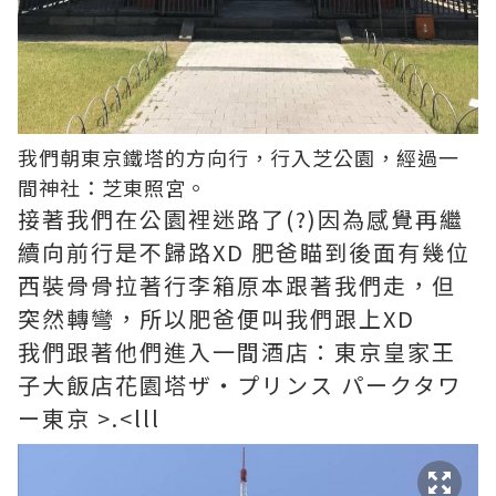
我們朝東京鐵塔的方向行，行入芝公園，經過一
間神社：芝東照宮。
接著我們在公園裡迷路了(?)因為感覺再繼
續向前行是不歸路XD 肥爸瞄到後面有幾位
西裝骨骨拉著行李箱原本跟著我們走，但
突然轉彎，所以肥爸便叫我們跟上XD
我們跟著他們進入一間酒店：東京皇家王
子大飯店花園塔ザ・プリンス パークタワ
ー東京 >.<lll