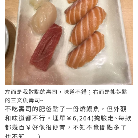
左面是我散點的壽司，味道不錯；右面是熊姐點
的三文魚壽司~
不吃壽司的肥爸點了一份燒鰻魚，但外觀
和味道都不行。埋單￥6,264(掩臉走~每款
都幾百￥好像很便宜，不知不覺間點多了
也不知......)