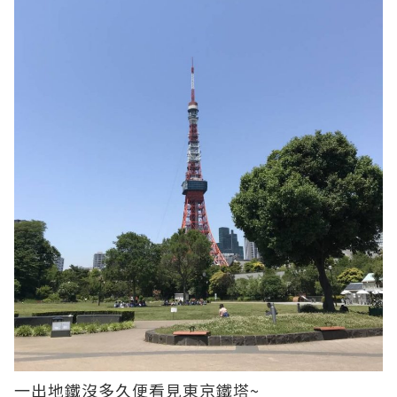
一出地鐵沒多久便看見東京鐵塔~