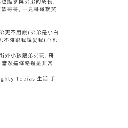
己也能參與弟弟的成長,
喜歡哥哥, 一見哥哥就笑
弟弟更不用說(弟弟是小白
哥也不時跟我說愛我(心也
街外小孩跟弟弟玩, 哥
, 當然這條路還是非常
ghty Tobias 生活 手