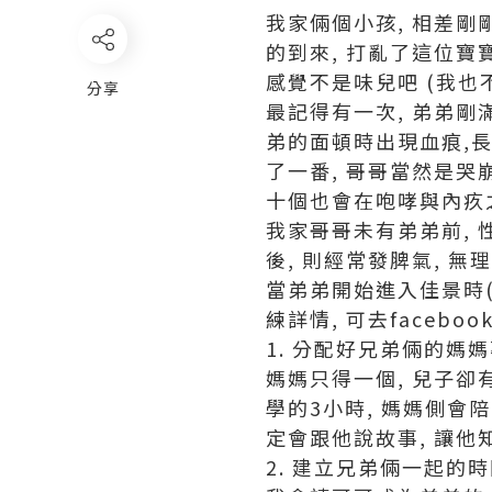
我家倆個小孩, 相差剛剛
的到來, 打亂了這位寶
感覺不是味兒吧 (我也
分享
最記得有一次, 弟弟剛
弟的面頓時出現血痕,長
了一番, 哥哥當然是哭
十個也會在咆哮與內疚
我家哥哥未有弟弟前, 
後, 則經常發脾氣, 
當弟弟開始進入佳景時(
練詳情, 可去faceb
1. 分配好兄弟倆的媽
媽媽只得一個, 兒子卻有
學的3小時, 媽媽側會陪
定會跟他說故事, 讓
2. 建立兄弟倆一起的