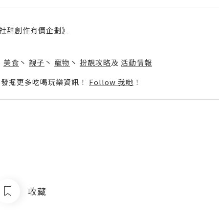
社群創作有價企劃》
】
丶
美食
丶
親子
丶
寵物
丶
扮靚攻略
及
活動情報
p啦！發掘更多吃喝玩樂資訊！
Follow 我哋
！
收藏