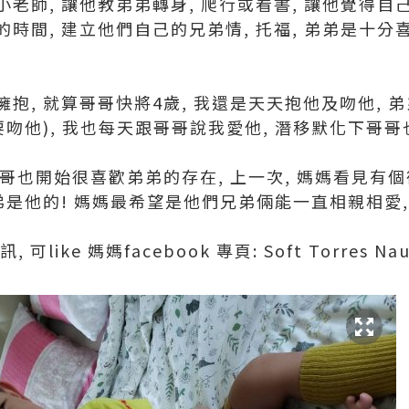
老師, 讓他教弟弟轉身, 爬行或看書, 讓他覺得自
時間, 建立他們自己的兄弟情, 托福, 弟弟是十分
抱, 就算哥哥快將4歲, 我還是天天抱他及吻他, 
要吻他), 我也每天跟哥哥說我愛他, 潛移默化下哥
哥哥也開始很喜歡弟弟的存在, 上一次, 媽媽看見有個
弟是他的! 媽媽最希望是他們兄弟倆能一直相親相愛
可like 媽媽facebook 專頁: Soft Torres Nau