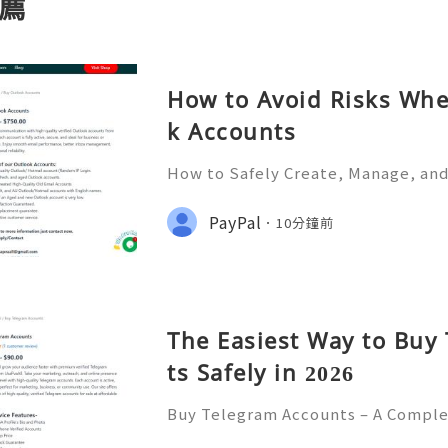
薦
How to Avoid Risks Wh
k Accounts
How to Safely Create, Manage, and
2026 In today’s digital-first worl
bone of communication, organizatio
PayPal
10分鐘前
ion. Among email platfor
The Easiest Way to Buy
ts Safely in 2026
Buy Telegram Accounts – A Complet
nd Marketers In today’s digital 