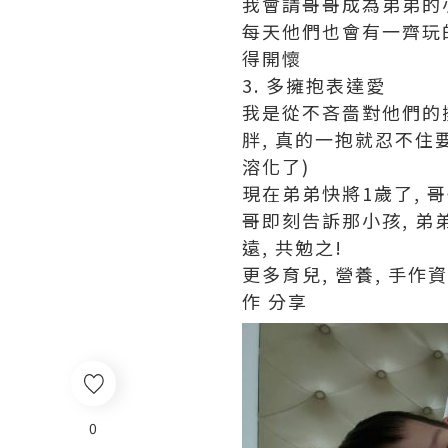
我會請哥哥成為弟弟的小
每天他們也會有一齊玩的
得開懷
3. 多擁抱表達愛
我是從不吝嗇對他們的擁
胖, 真的一抱就忍不住
溶化了)
現在弟弟快將1歲了, 
哥即刻告訴那小孩, 弟
遠, 共勉之!
更多育兒, 營養, 手作資訊, 
作 分享
0