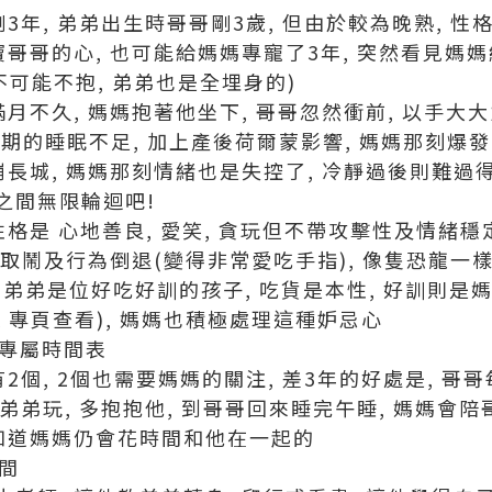
3年, 弟弟出生時哥哥剛3歲, 但由於較為晚熟, 性
寶哥哥的心, 也可能給媽媽專寵了3年, 突然看見媽
不可能不抱, 弟弟也是全埋身的)
滿月不久, 媽媽抱著他坐下, 哥哥忽然衝前, 以手大
期的睡眠不足, 加上產後荷爾蒙影響, 媽媽那刻爆發
崩長城, 媽媽那刻情緒也是失控了, 冷靜過後則難過得
之間無限輪迴吧!
性格是 心地善良, 愛笑, 貪玩但不帶攻擊性及情緒穩
無理取鬧及行為倒退(變得非常愛吃手指), 像隻恐龍一
弟弟是位好吃好訓的孩子, 吃貨是本性, 好訓則是媽
ook 專頁查看), 媽媽也積極處理這種妒忌心
媽專屬時間表
2個, 2個也需要媽媽的關注, 差3年的好處是, 哥
弟弟玩, 多抱抱他, 到哥哥回來睡完午睡, 媽媽會陪
他知道媽媽仍會花時間和他在一起的
時間