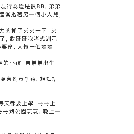
格及行為還是很BB, 弟弟
媽經常抱著另一個小人兒,
大力的抓了弟弟一下, 弟
了, 對哥哥咆哮式訓示
要命, 大慨十個媽媽,
定的小孩, 自弟弟出生
樣
媽有刻意訓練, 想知訓
哥每天都要上學, 哥哥上
哥哥到公園玩玩, 晚上一