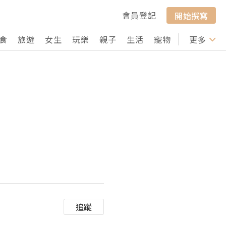
會員登記
開始撰寫
食
旅遊
女生
玩樂
親子
生活
寵物
行山
更多
打卡
追蹤