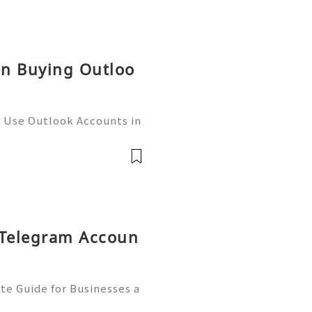
en Buying Outloo
 Use Outlook Accounts in
d, email remains the back
n, and identity verificat
 Telegram Accoun
e Guide for Businesses a
economy, Telegram has bec