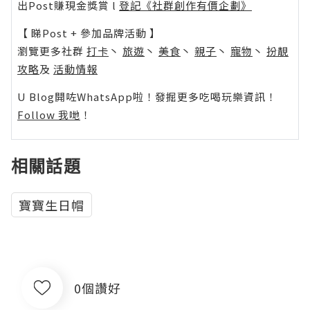
出Post賺現金獎賞 l
登記《社群創作有價企劃》
【 睇Post + 參加品牌活動 】
瀏覽更多社群
打卡
丶
旅遊
丶
美食
丶
親子
丶
寵物
丶
扮靚
攻略
及
活動情報
U Blog開咗WhatsApp啦！發掘更多吃喝玩樂資訊！
Follow 我哋
！
相關話題
寶寶生日帽
0個讚好