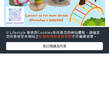
U Lifestyle 會使用Cookies來改善您的網站體驗，請確定
您同意接受本網站之
私隱政策和使用條款
才可繼續瀏覽。
我已閱讀及同意
*本站之內容由作者所提供，並不代表本站的立場。因此本站對
所有博客的立場、真實性、準確性及完整性不負任何法律責
任。
【 U Creator 招募 】
出Post賺現金獎賞 l
登記《社群創作有價企劃》
【 睇Post + 參加品牌活動 】
瀏覽更多社群
打卡
丶
旅遊
丶
美食
丶
親子
丶
寵物
丶
扮靚
攻略
及
活動情報