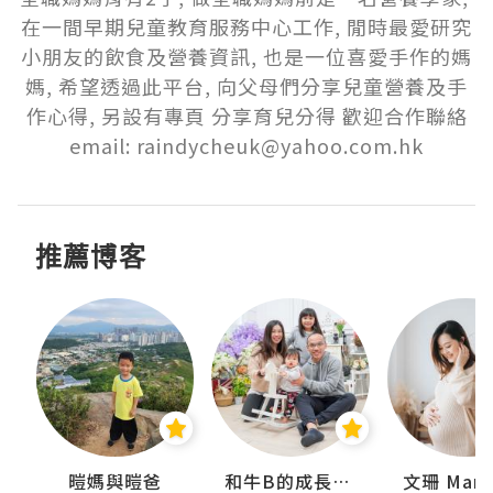
在一間早期兒童教育服務中心工作, 閒時最愛研究
小朋友的飲食及營養資訊, 也是一位喜愛手作的媽
媽, 希望透過此平台, 向父母們分享兒童營養及手
作心得, 另設有專頁 分享育兒分得 歡迎合作聯絡
email: raindycheuk@yahoo.com.hk
推薦博客
妹
暟媽與暟爸
和牛B的成長日記
文珊 ManS