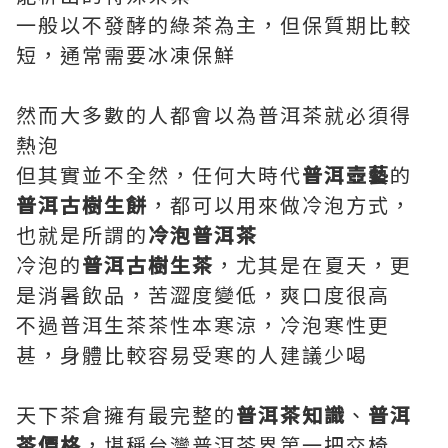
一般以不發酵的綠茶為主，但保質期比較
短，通常需要冰凍保鮮
然而大多數的人都會以為普洱茶就必須得
熱泡
但其實並不全然，任何大時代
普洱壺藝
的
普洱古樹生餅
，都可以用來做冷泡方式，
也就是所謂的
冷泡普洱茶
冷泡的
普洱古樹生茶
，尤其是在夏天，更
是消暑飲品，苦澀度變低，爽口度很高
不過普洱生茶茶性本寒涼，冷泡寒性更
甚，身體比較容易受寒的人建議少喝
天下茶倉擁有最完整的
普洱茶知識
、
普洱
茶價格
，堪稱台灣普洱茶界第一把交椅