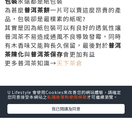
包裝
永遠都是紙包裝
為甚麼
普洱茶餅
一片可以賣這麼昂貴的產
品，包裝卻是最樸素的紙呢?
其實是因為紙包裝可以有良好的透氣性讓
普洱茶不易造成通風不良導致發霉，同時
有木香味又能夠長久保留，最後對於
普洱
茶陳化
與
普洱茶保存
會更加有益
更多普洱茶知識→
天下茶倉
*本站之內容由作者所提供，並不代表本站的立場。因此本站對
U Lifestyle 會使用Cookies來改善您的網站體驗，請確定
所有博客的立場、真實性、準確性及完整性不負任何法律責
您同意接受本網站之
私隱政策和使用條款
才可繼續瀏覽。
任。
我已閱讀及同意
【 U Creator 招募 】
出Post賺現金獎賞 l
登記《社群創作有價企劃》