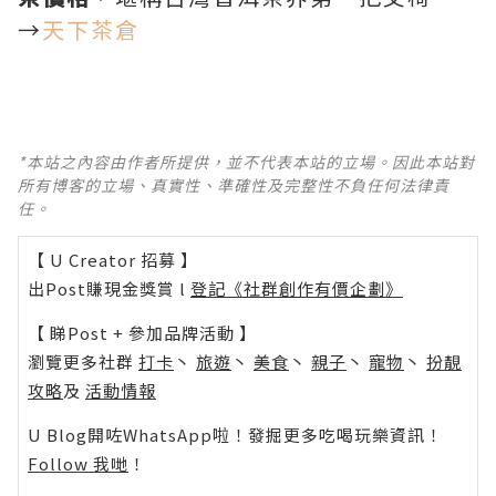
→
天下茶倉
*本站之內容由作者所提供，並不代表本站的立場。因此本站對
所有博客的立場、真實性、準確性及完整性不負任何法律責
任。
【 U Creator 招募 】
出Post賺現金獎賞 l
登記《社群創作有價企劃》
【 睇Post + 參加品牌活動 】
瀏覽更多社群
打卡
丶
旅遊
丶
美食
丶
親子
丶
寵物
丶
扮靚
攻略
及
活動情報
U Blog開咗WhatsApp啦！發掘更多吃喝玩樂資訊！
Follow 我哋
！