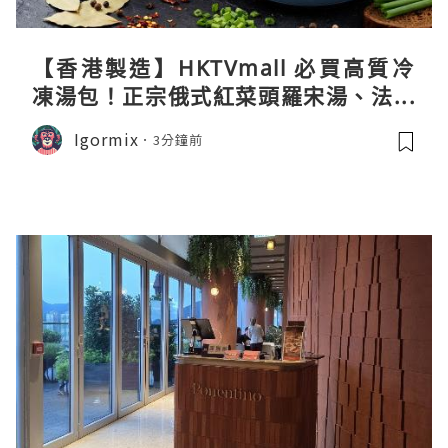
【香港製造】HKTVmall 必買高質冷
凍湯包！正宗俄式紅菜頭羅宋湯、法式
龍蝦濃湯與生酮膠原蛋白骨頭湯全攻略
Igormix
3分鐘前