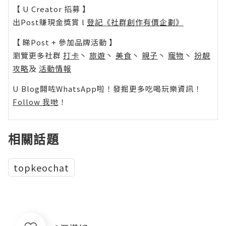
【 U Creator 招募 】
出Post賺現金獎賞 l
登記《社群創作有價企劃》
【 睇Post + 參加品牌活動 】
瀏覽更多社群
打卡
丶
旅遊
丶
美食
丶
親子
丶
寵物
丶
扮靚
攻略
及
活動情報
U Blog開咗WhatsApp啦！發掘更多吃喝玩樂資訊！
Follow 我哋
！
相關話題
topkeochat