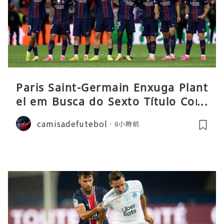
Paris Saint-Germain Enxuga Plant
el em Busca do Sexto Título Cons
ecutivo da Liga
camisadefutebol
8小時前