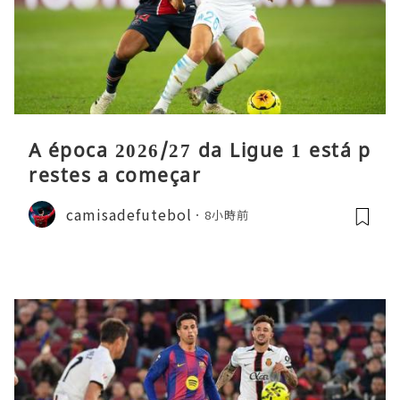
A época 2026/27 da Ligue 1 está p
restes a começar
camisadefutebol
8小時前