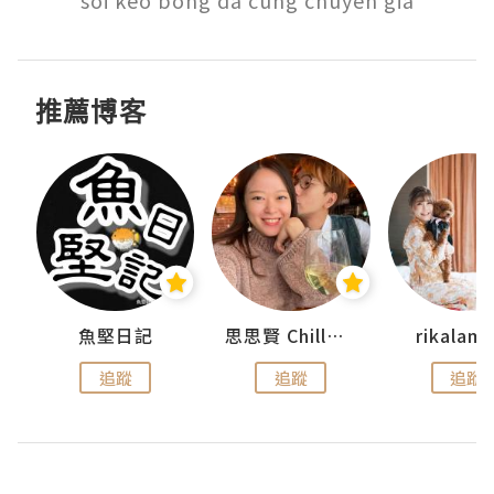
soi keo bong da cung chuyen gia
推薦博客
urnal
魚堅日記
思思賢 ChillMyBabe
rikala
追蹤
追蹤
追蹤