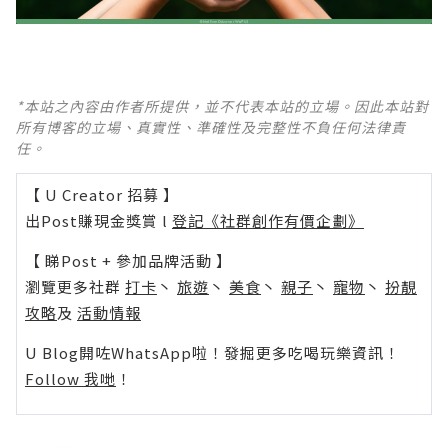
*本站之內容由作者所提供，並不代表本站的立場。因此本站對
所有博客的立場、真實性、準確性及完整性不負任何法律責
任。
【 U Creator 招募 】
出Post賺現金獎賞 l
登記《社群創作有價企劃》
【 睇Post + 參加品牌活動 】
瀏覽更多社群
打卡
丶
旅遊
丶
美食
丶
親子
丶
寵物
丶
扮靚
攻略
及
活動情報
U Blog開咗WhatsApp啦！發掘更多吃喝玩樂資訊！
Follow 我哋
！