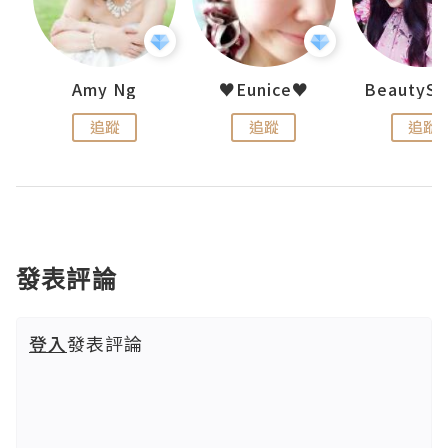
h 夏沫
Amy Ng
♥Eunice♥
追蹤
追蹤
追蹤
發表評論
登入
發表評論