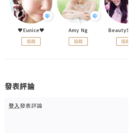
h 夏沫
♥Eunice♥
Amy Ng
追蹤
追蹤
追蹤
發表評論
登入
發表評論