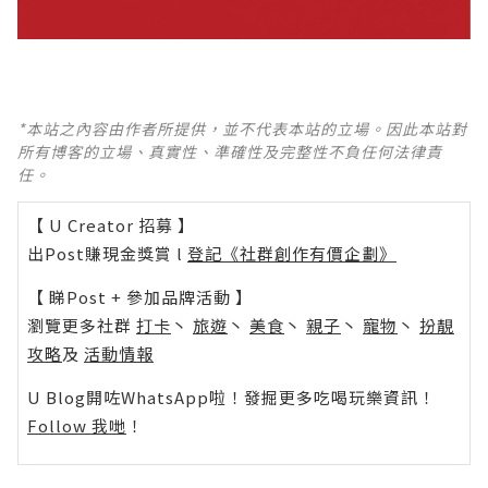
*本站之內容由作者所提供，並不代表本站的立場。因此本站對
所有博客的立場、真實性、準確性及完整性不負任何法律責
任。
【 U Creator 招募 】
出Post賺現金獎賞 l
登記《社群創作有價企劃》
【 睇Post + 參加品牌活動 】
瀏覽更多社群
打卡
丶
旅遊
丶
美食
丶
親子
丶
寵物
丶
扮靚
攻略
及
活動情報
U Blog開咗WhatsApp啦！發掘更多吃喝玩樂資訊！
Follow 我哋
！