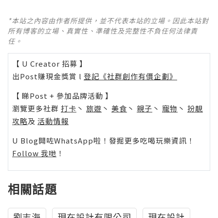
*本站之內容由作者所提供，並不代表本站的立場。因此本站對
所有博客的立場、真實性、準確性及完整性不負任何法律責
任。
【 U Creator 招募 】
出Post賺現金獎賞 l
登記《社群創作有價企劃》
【 睇Post + 參加品牌活動 】
瀏覽更多社群
打卡
丶
旅遊
丶
美食
丶
親子
丶
寵物
丶
扮靚
攻略
及
活動情報
U Blog開咗WhatsApp啦！發掘更多吃喝玩樂資訊！
Follow 我哋
！
相關話題
劉志海
現在設計有限公司
現在設計