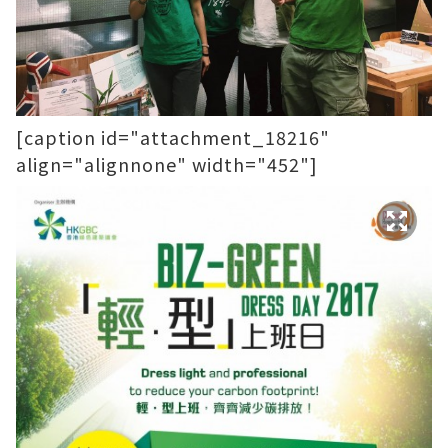
[caption id="attachment_18216"
align="alignnone" width="452"]