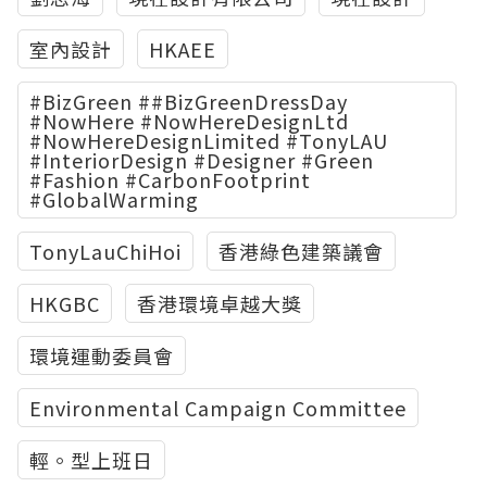
室內設計
HKAEE
#BizGreen ##BizGreenDressDay
#NowHere #NowHereDesignLtd
#NowHereDesignLimited #TonyLAU
#InteriorDesign #Designer #Green
#Fashion #CarbonFootprint
#GlobalWarming
TonyLauChiHoi
香港綠色建築議會
HKGBC
香港環境卓越大獎
環境運動委員會
Environmental Campaign Committee
輕。型上班日