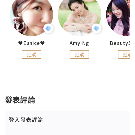
h 夏沫
♥Eunice♥
Amy Ng
追蹤
追蹤
追蹤
發表評論
登入
發表評論