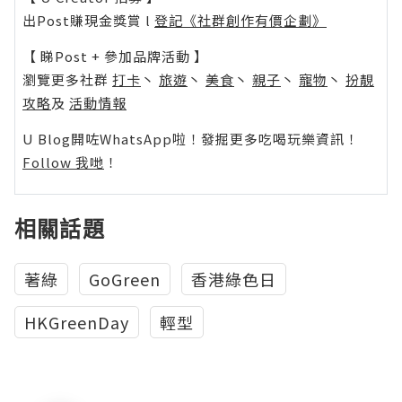
出Post賺現金獎賞 l
登記《社群創作有價企劃》
【 睇Post + 參加品牌活動 】
瀏覽更多社群
打卡
丶
旅遊
丶
美食
丶
親子
丶
寵物
丶
扮靚
攻略
及
活動情報
U Blog開咗WhatsApp啦！發掘更多吃喝玩樂資訊！
Follow 我哋
！
相關話題
著綠‬
GoGreen
香港綠色日
HKGreenDay
輕型