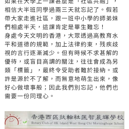
如果在大學上一課甚麼是「社區共融」，
相信大半班同學過兩三天就忘記了。假若
帶大家走進社區，跟一班中小學的師弟妹
們相處半天，這課肯定是畢生難忘！
身處今天文明的香港，大眾透過高教育水
平和道德的規範，加上法律約束，残疾歧
視的言行逐漸減少。但有時候不求甚解的
優待，或盲目高調的關注，往往會成為另
類「標籤」，最終令受助者難於接納。或
許是源於不了解，而無意地萌生出來，像
好心做壞事般；因此我們別忘記，他們也
需要一份同理心。