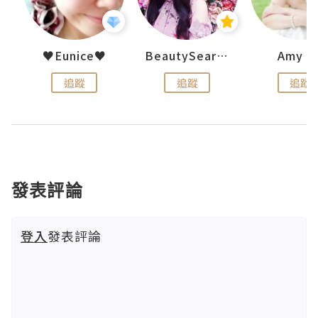
h 夏沫
♥Eunice♥
BeautySearch
Amy N
追蹤
追蹤
追蹤
發表評論
登入
發表評論