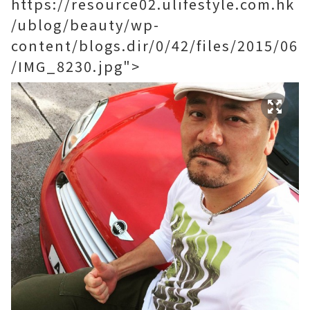
https://resource02.ulifestyle.com.hk
/ublog/beauty/wp-
content/blogs.dir/0/42/files/2015/06
/IMG_8230.jpg">