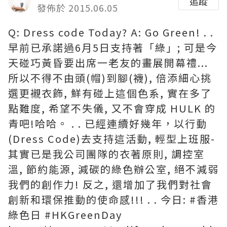
追蹤
發佈於 2015.06.05
Q: Dress code Today? A: Go ‪Green!‬ . .
早前已承諾過6月5日支持著「綠」; 可是今
天碰巧黃昏要出席一老友的畫展開幕禮...
所以不得不由頭(帽)到腳(襪), 倍添細心挑
選更襯衣飾, 鮮有碰上這個色系, 實在多了
點難度, 希望不失儀, 又不會穿成 HULK 的
青吧!哈哈。 . . 已經連續好幾年，以行動
(Dress Code)去支持這活動, 輕型上班服-
其實已是我公司團隊的衣著原則, 調控室
溫, 節約能源, 減碳的綠色辦公室, 絕不減弱
我們的創作力! 反之, 還增加了我們對社會
創新和環保推動的使命感!!! . . 今日: ‪#‎香港
綠色日‬ ‪#‎HKGreenDay‬