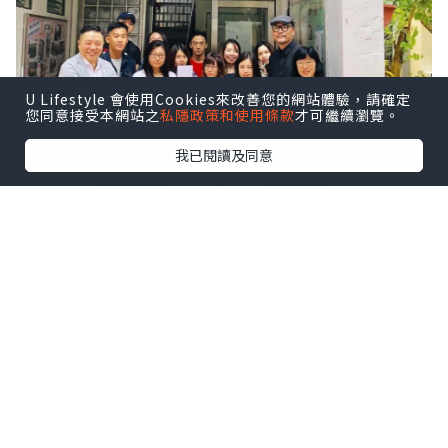
U Lifestyle 會使用Cookies來改善您的網站體驗，請確定
您同意接受本網站之
私隱政策和使用條款
才可繼續瀏覽。
我已閱讀及同意
回想當年在某特殊學校擔任義教，聽到同
學說：「外面『正常學校』、『正常人』
……」，縱使他們說起來很自然，但聽起來
卻不自在。 試問肢體只是先天障礙，或後