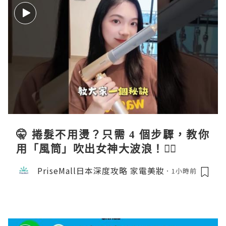
🤫 捲髮不用燙？只需 4 個步驟，教你
用「風筒」吹出女神大波浪！💇‍♀️
PriseMall日本深度攻略 家電美妝
1小時前