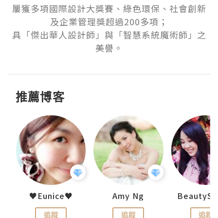
屢獲多項國際設計大獎賽、綠色環保、社會創新
及企業管理獎超過200多項；

具「傑出華人設計師」與「智慧系統魔術師」之
美譽。
推薦博客
h 夏沫
♥Eunice♥
Amy Ng
追蹤
追蹤
追蹤