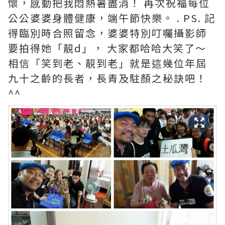
懷，感動把我悶熱暑盡消！ 再次祝福每位
公公婆婆身體健康，端午節快樂。 . PS. 記
得臨別時合照留念，婆婆特別叮囑攝影師
要拍得她「靚d」， 大家都哈哈大笑了〜
相信「笑到老、靚到老」就是這幾位年屆
九十之齡的長者，長青及駐顏之秘訣吧！
^^