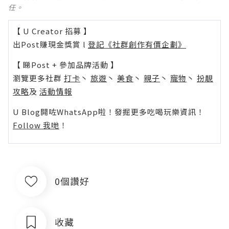
任。
【 U Creator 招募 】
出Post賺現金獎賞 l
登記《社群創作有價企劃》
【 睇Post + 參加品牌活動 】
瀏覽更多社群
打卡
丶
旅遊
丶
美食
丶
親子
丶
寵物
丶
扮靚
攻略
及
活動情報
U Blog開咗WhatsApp啦！發掘更多吃喝玩樂資訊！
Follow 我哋
！
0個讚好
收藏