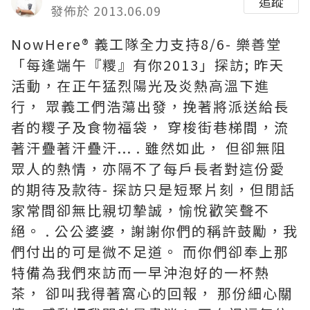
追蹤
發佈於 2013.06.09
NowHere® 義工隊全力支持8/6- 樂善堂
「每逢端午『糭』有你2013」探訪; 昨天
活動，在正午猛烈陽光及炎熱高溫下進
行， 眾義工們浩蕩出發，挽著將派送給長
者的糭子及食物福袋， 穿梭街巷梯間，流
著汗疊著汗疊汗... . 雖然如此， 但卻無阻
眾人的熱情，亦隔不了每戶長者對這份愛
的期待及款待- 探訪只是短聚片刻，但閒話
家常間卻無比親切摯誠，愉悅歡笑聲不
絕。 . 公公婆婆，謝謝你們的稱許鼓勵，我
們付出的可是微不足道。 而你們卻奉上那
特備為我們來訪而一早沖泡好的一杯熱
茶， 卻叫我得著窩心的回報， 那份細心關