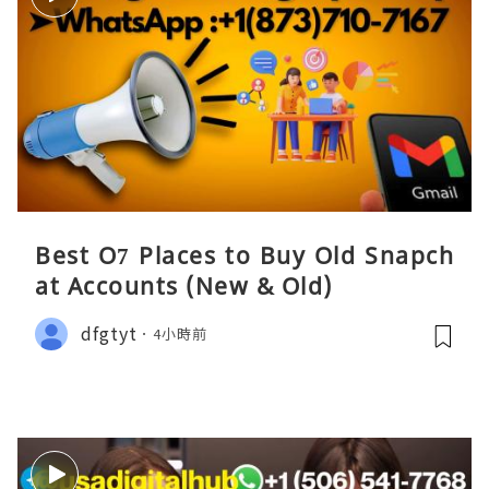
Best O7 Places to Buy Old Snapch
at Accounts (New & Old)
dfgtyt
4小時前