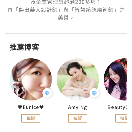
及企業管理獎超過200多項；

具「傑出華人設計師」與「智慧系統魔術師」之
美譽。
推薦博客
h 夏沫
♥Eunice♥
Amy Ng
追蹤
追蹤
追蹤