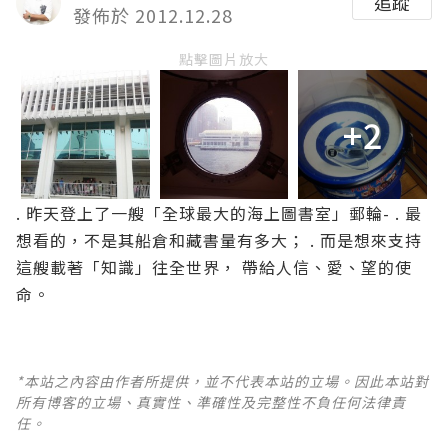
追蹤
發佈於 2012.12.28
點擊圖片放大
+2
.
昨天登上了一艘「全球最大的海上圖書室」郵輪-
.
最
想看的，不是其船倉和藏書量有多大；
.
而是想來支持
這艘載著「知識」往全世界，
帶給人信、愛、望的使
命
。
*本站之內容由作者所提供，並不代表本站的立場。因此本站對
所有博客的立場、真實性、準確性及完整性不負任何法律責
任。