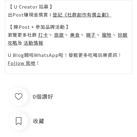
【 U Creator 招募 】
出Post賺現金獎賞 l
登記《社群創作有價企劃》
【 睇Post + 參加品牌活動 】
瀏覽更多社群
打卡
丶
旅遊
丶
美食
丶
親子
丶
寵物
丶
扮靚
攻略
及
活動情報
U Blog開咗WhatsApp啦！發掘更多吃喝玩樂資訊！
Follow 我哋
！
0個讚好
收藏