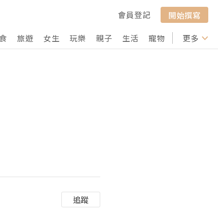
會員登記
開始撰寫
食
旅遊
女生
玩樂
親子
生活
寵物
行山
更多
打卡
追蹤