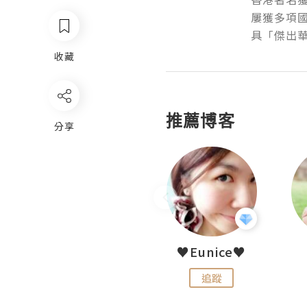
屢獲多項國
具「傑出
收藏
推薦博客
分享
LoveCath 夏沫
♥Eunice♥
追蹤
追蹤