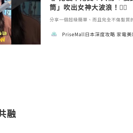
筒」吹出女神大波浪！💇‍♀️
分享一個超級簡單、而且完全不傷髮質的捲髮方
emall.com/products/daewoo-ha
成。過程完全不會像電熱捲那樣灼熱刺
PriseMall日本深度攻略 家電
自然。如果你也擔心燙髮傷頭髮，這招一定要學
隊用心做每一個內容，真的不容易 🙏 如
w 支持一下吧！ 📘 FB →
共融