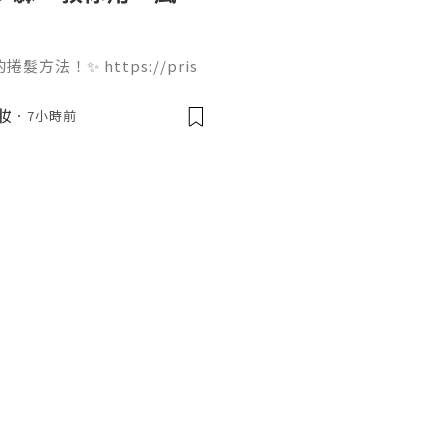
法！✨ https://pris
ir-dryer 只需要 4 個步驟就能完
痛，吹出來的大波浪捲度非常
美妝
7小時前
起來！🌬️💇‍♀️ 我們團
果你欣賞我們的努力，Follo