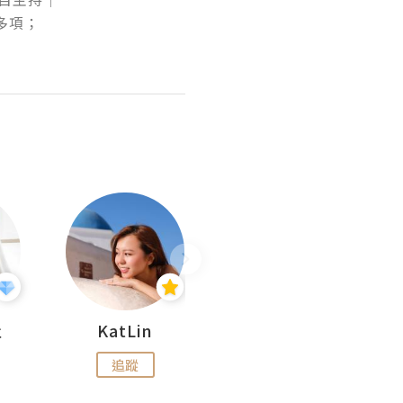
；

杜
KatLin
Missmiki 米奇小姐
追蹤
追蹤