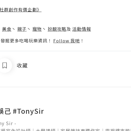
社群創作有價企劃》
】
丶
美食
丶
親子
丶
寵物
丶
扮靚攻略
及
活動情報
p啦！發掘更多吃喝玩樂資訊！
Follow 我哋
！
收藏
己 #TonySir
Sir -

獎室內設計師│大學講師│家居雜誌專欄作家│電視樓市節目