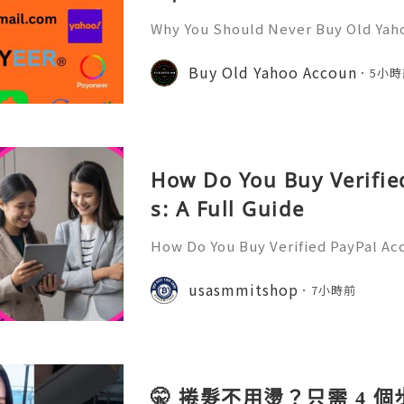
Why You Should Never Buy Old Yah
ntinues to be used by millions of 
onal communication, business cor
Buy Old Yahoo Accoun
5小時
ccount recovery. Because of
How Do You Buy Verifie
s: A Full Guide
How Do You Buy Verified PayPal Acc
l is one of the most widely recogn
orms, used by individuals, freelan
usasmmitshop
7小時前
usinesses, and organiza
🤫 捲髮不用燙？只需 4 