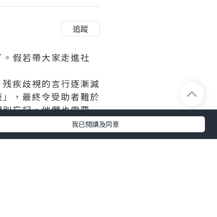
追蹤
了。假若帶大家走進社
，残疾歧視的言行逐漸減
籤」，最終令受助者難於
們別忘記，他們也需要一
我已閱讀及同意