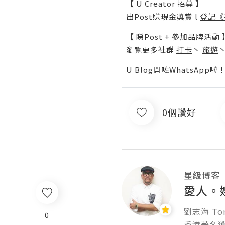
【 U Creator 招募 】
出Post賺現金獎賞 l
登記《
【 睇Post + 參加品牌活動 
瀏覽更多社群
打卡
丶
旅遊
U Blog開咗WhatsAp
0個讚好
星級博客
愛人。娛
劉志海 Tony 
0
香港著名獲