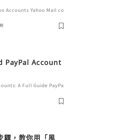
oo Accounts Yahoo Mail co
people worldwide for pers
respondence, and online a
前
d PayPal Account
ounts: A Full Guide PayPa
ized online payment platf
cers, merchants, online b
個步驟，教你用「風