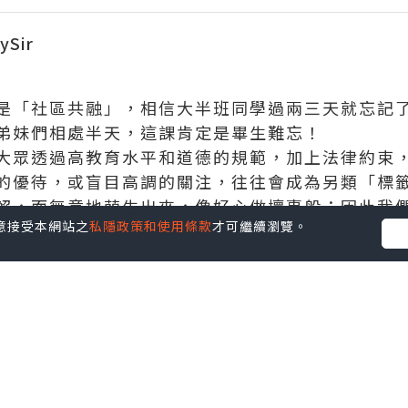
Sir
是「社區共融」，相信大半班同學過兩三天就忘記
弟妹們相處半天，這課肯定是畢生難忘！
大眾透過高教育水平和道德的規範，加上法律約束
的優待，或盲目高調的關注，往往會成為另類「標
解，而無意地萌生出來，像好心做壞事般；因此我
您同意接受本網站之
私隱政策和使用條款
才可繼續瀏覽。