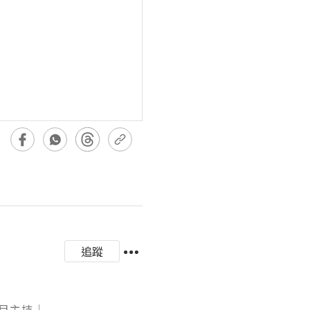
追蹤
主持│
