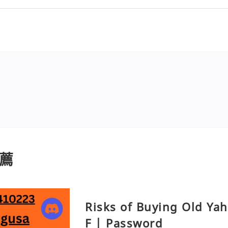
薦
Risks of Buying Old Ya
F | Password