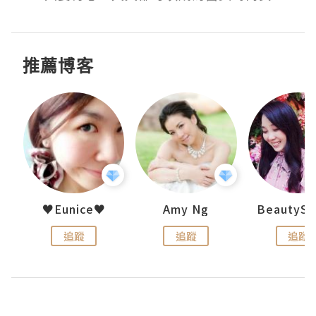
推薦博客
h 夏沫
♥Eunice♥
Amy Ng
追蹤
追蹤
追蹤