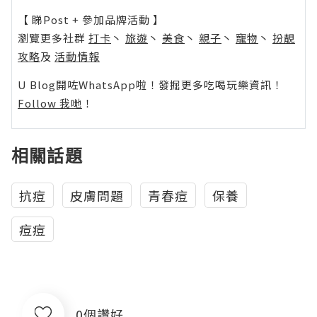
【 睇Post + 參加品牌活動 】
瀏覽更多社群
打卡
丶
旅遊
丶
美食
丶
親子
丶
寵物
丶
扮靚
攻略
及
活動情報
U Blog開咗WhatsApp啦！發掘更多吃喝玩樂資訊！
Follow 我哋
！
相關話題
抗痘
皮膚問題
青春痘
保養
痘痘
0個讚好