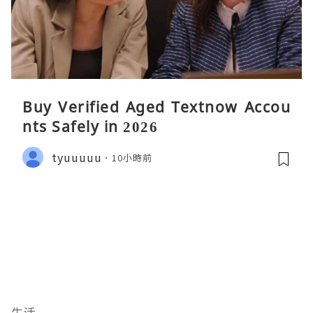
Buy Verified Aged Textnow Accou
nts Safely in 2026
tyuuuuu
10小時前
生活