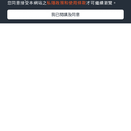
特別去想到這件事；也就是說，他們在花園種
您同意接受本網站之
私隱政策和使用條款
才可繼續瀏覽。
植花草樹木、一整天都走來走去，生活中也盡
我已閱讀及同意
量不使用便利、省力的機器。
?藍區的研究者們發現，規律的自然運動是增加
壽命最有效的方式，也是全球最長壽人口的常
見習慣。?
當然對於處於知識經濟、常常一整天都被困在
電腦或辦公桌前的我們來說，這種理論可能不
切實際，畢竟100年前大概只有10%的工作得
整天坐著，現代則有90%的工作需要久坐。
不過，我們還是能用一些簡單的方法，替忙碌
的日常生活增加一些運動。
最好的方法之一就是透過交通運輸實踐，例如