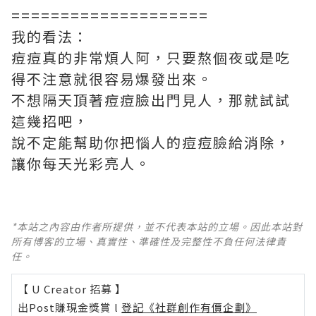
====================
我的看法：
痘痘真的非常煩人阿，只要熬個夜或是吃
得不注意就很容易爆發出來。
不想隔天頂著痘痘臉出門見人，那就試試
這幾招吧，
說不定能幫助你把惱人的痘痘臉給消除，
讓你每天光彩亮人。
*本站之內容由作者所提供，並不代表本站的立場。因此本站對
所有博客的立場、真實性、準確性及完整性不負任何法律責
任。
【 U Creator 招募 】
出Post賺現金獎賞 l
登記《社群創作有價企劃》