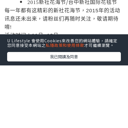
新社花海节/台中新社国际花毯节
2015
每一年都有这精彩的新社花海节，2015年的活动
讯息还未出来，请粉丝们再随时关注，敬请期待
唷!
活动时间：11月~12月
U Lifestyle 會使用Cookies來改善您的網站體驗，請確定
2014新社花海
官方网站：
(2015官网还没出来，
您同意接受本網站之
私隱政策和使用條款
才可繼續瀏覽。
粉丝们可先看看2014的花景唷)
我已閱讀及同意
(照片转载自粉丝页2014新社花海)
除了台中新社花海外，台中也有很多好玩景点，
大家可以规划个几天行程，不管是包车/自由行都
很棒的呢!!!
不过还是得要事先筹画一下行程内容唷~
薰衣草森林
心之芳庭