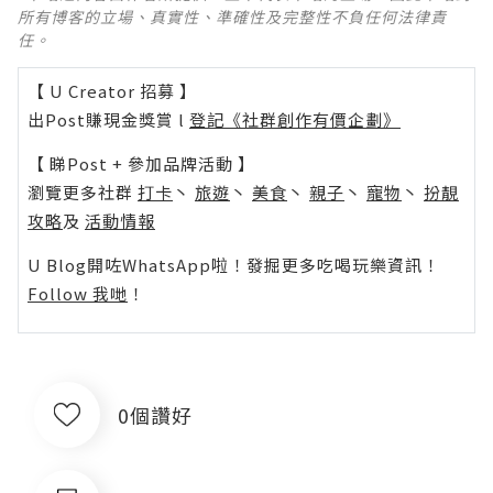
所有博客的立場、真實性、準確性及完整性不負任何法律責
任。
【 U Creator 招募 】
出Post賺現金獎賞 l
登記《社群創作有價企劃》
【 睇Post + 參加品牌活動 】
瀏覽更多社群
打卡
丶
旅遊
丶
美食
丶
親子
丶
寵物
丶
扮靚
攻略
及
活動情報
U Blog開咗WhatsApp啦！發掘更多吃喝玩樂資訊！
Follow 我哋
！
0個讚好