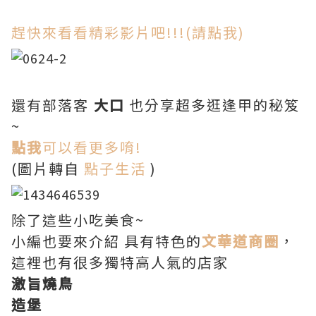
趕快來看看精彩影片吧!!!(請點我)
還有部落客
大口
也分享超多逛逢甲的秘笈
~
點我
可以看更多唷!
(圖片轉自
點子生活
)
除了這些小吃美食~
小編也要來介紹 具有特色的
文華道商圈
，
這裡也有很多獨特高人氣的店家
激旨燒鳥
造堡