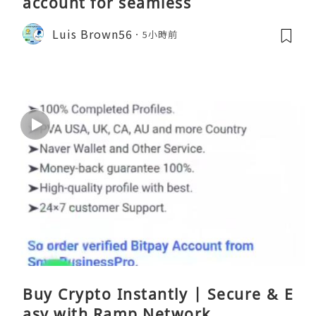
account for seamless
Luis Brown56
5小時前
Buy Crypto Instantly | Secure & E
asy with Ramp Network