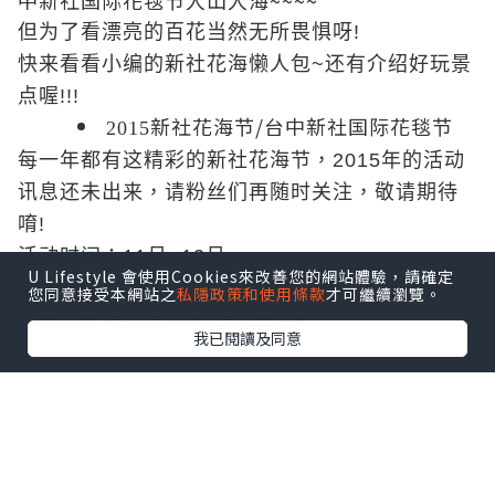
中新社国际花毯节人山人海~~~~
但为了看漂亮的百花当然无所畏惧呀!
快来看看小编的新社花海懒人包~还有介绍好玩景
点喔!!!
新社花海节/台中新社国际花毯节
2015
每一年都有这精彩的新社花海节，2015年的活动
讯息还未出来，请粉丝们再随时关注，敬请期待
唷!
活动时间：11月~12月
U Lifestyle 會使用Cookies來改善您的網站體驗，請確定
2014新社花海
官方网站：
(2015官网还没出来，
您同意接受本網站之
私隱政策和使用條款
才可繼續瀏覽。
粉丝们可先看看2014的花景唷)
我已閱讀及同意
(照片转载自粉丝页2014新社花海)
除了台中新社花海外，台中也有很多好玩景点，
大家可以规划个几天行程，不管是包车/自由行都