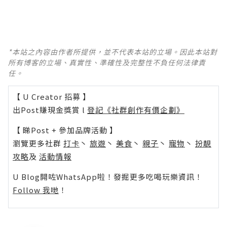
*本站之內容由作者所提供，並不代表本站的立場。因此本站對
所有博客的立場、真實性、準確性及完整性不負任何法律責
任。
【 U Creator 招募 】
出Post賺現金獎賞 l
登記《社群創作有價企劃》
【 睇Post + 參加品牌活動 】
瀏覽更多社群
打卡
丶
旅遊
丶
美食
丶
親子
丶
寵物
丶
扮靚
攻略
及
活動情報
U Blog開咗WhatsApp啦！發掘更多吃喝玩樂資訊！
Follow 我哋
！