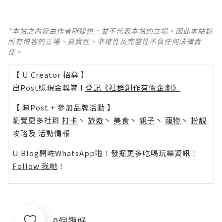
*本站之內容由作者所提供，並不代表本站的立場。因此本站對
所有博客的立場、真實性、準確性及完整性不負任何法律責
任。
【 U Creator 招募 】
出Post賺現金獎賞 l
登記《社群創作有價企劃》
【 睇Post + 參加品牌活動 】
瀏覽更多社群
打卡
丶
旅遊
丶
美食
丶
親子
丶
寵物
丶
扮靚
攻略
及
活動情報
U Blog開咗WhatsApp啦！發掘更多吃喝玩樂資訊！
Follow 我哋
！
0個讚好