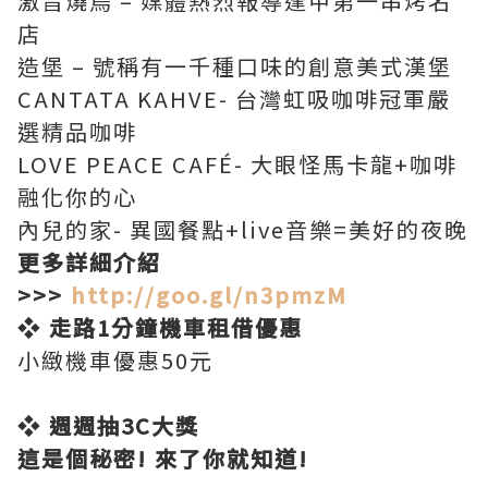
激旨燒鳥 – 媒體熱烈報導逢甲第一串烤名
店
造堡 – 號稱有一千種口味的創意美式漢堡
CANTATA KAHVE- 台灣虹吸咖啡冠軍嚴
選精品咖啡
LOVE PEACE CAFÉ- 大眼怪馬卡龍+咖啡
融化你的心
內兒的家- 異國餐點+live音樂=美好的夜晚
更多詳細介紹
>>>
http://goo.gl/n3pmzM
❖
走路1分鐘
機車租借優惠
小緻機車優惠50元
❖
週週抽3C大獎
這是個秘密! 來了你就知道!