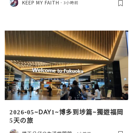
KEEP MY FAITH
3小時前
2026-05~DAY1~博多到埗篇~獨遊福岡
5天の旅