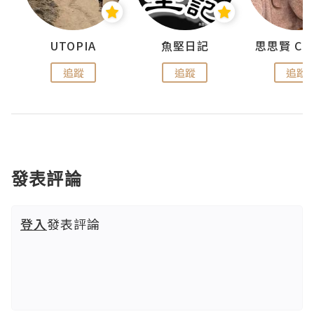
urnal
UTOPIA
魚堅日記
追蹤
追蹤
追蹤
發表評論
登入
發表評論