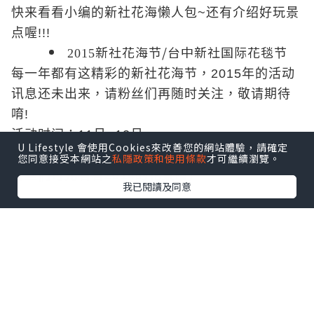
快来看看小编的新社花海懒人包~还有介绍好玩景
点喔!!!
新社花海节/台中新社国际花毯节
2015
每一年都有这精彩的新社花海节，2015年的活动
讯息还未出来，请粉丝们再随时关注，敬请期待
唷!
活动时间：11月~12月
U Lifestyle 會使用Cookies來改善您的網站體驗，請確定
2014新社花海
官方网站：
(2015官网还没出来，
您同意接受本網站之
私隱政策和使用條款
才可繼續瀏覽。
粉丝们可先看看2014的花景唷)
我已閱讀及同意
(照片转载自粉丝页2014新社花海)
除了台中新社花海外，台中也有很多好玩景点，
大家可以规划个几天行程，不管是包车/自由行都
很棒的呢!!!
不过还是得要事先筹画一下行程内容唷~