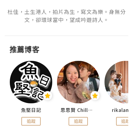
杜佳，土生港人，拍片為生，寫文為樂。身無分
文，卻環球當中，望成吟遊詩人。
推薦博客
urnal
魚堅日記
思思賢 ChillMyBabe
rikala
追蹤
追蹤
追蹤