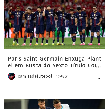
Paris Saint-Germain Enxuga Plant
el em Busca do Sexto Título Cons
ecutivo da Liga
camisadefutebol
6小時前