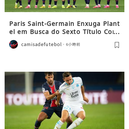
Paris Saint-Germain Enxuga Plant
el em Busca do Sexto Título Cons
ecutivo da Liga
camisadefutebol
6小時前