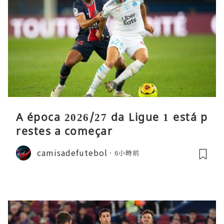
A época 2026/27 da Ligue 1 está p
restes a começar
camisadefutebol
6小時前