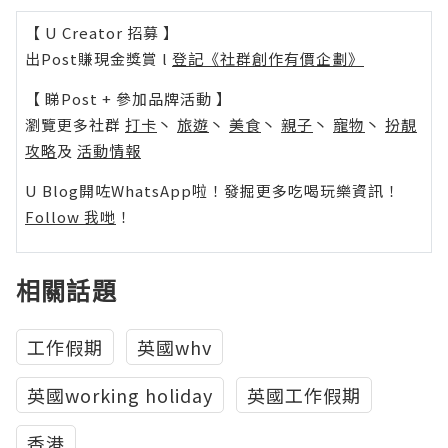
【 U Creator 招募 】
出Post賺現金獎賞 l
登記《社群創作有價企劃》
【 睇Post + 參加品牌活動 】
瀏覽更多社群
打卡
丶
旅遊
丶
美食
丶
親子
丶
寵物
丶
扮靚
攻略
及
活動情報
U Blog開咗WhatsApp啦！發掘更多吃喝玩樂資訊！
Follow 我哋
！
相關話題
工作假期
英國whv
英國working holiday
英國工作假期
香港