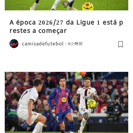
A época 2026/27 da Ligue 1 está p
restes a começar
camisadefutebol
6小時前