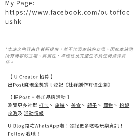
My Page:
https://www.facebook.com/outoffoc
ushk
*本站之內容由作者所提供，並不代表本站的立場。因此本站對
所有博客的立場、真實性、準確性及完整性不負任何法律責
任。
【 U Creator 招募 】
出Post賺現金獎賞 l
登記《社群創作有價企劃》
【 睇Post + 參加品牌活動 】
瀏覽更多社群
打卡
丶
旅遊
丶
美食
丶
親子
丶
寵物
丶
扮靚
攻略
及
活動情報
U Blog開咗WhatsApp啦！發掘更多吃喝玩樂資訊！
Follow 我哋
！