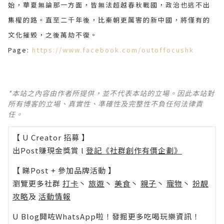
始，華夏無論那一方面，皆無法超越春秋戰國，政治也逃不出
集權的路。直至二千年後，比秦朝更厲害的新中國，將僅有的
文化摧毀，之後萬劫不復。
Page:
https://www.facebook.com/outoffocushk
*本站之內容由作者所提供，並不代表本站的立場。因此本站對
所有博客的立場、真實性、準確性及完整性不負任何法律責
任。
【 U Creator 招募 】
出Post賺現金獎賞 l
登記《社群創作有價企劃》
【 睇Post + 參加品牌活動 】
瀏覽更多社群
打卡
丶
旅遊
丶
美食
丶
親子
丶
寵物
丶
扮靚
攻略
及
活動情報
U Blog開咗WhatsApp啦！發掘更多吃喝玩樂資訊！