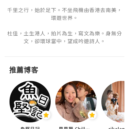
千里之行，始於足下。不坐飛機由香港去南美，
環遊世界。

杜佳，土生港人，拍片為生，寫文為樂。身無分
文，卻環球當中，望成吟遊詩人。
推薦博客
urnal
魚堅日記
思思賢 ChillMyBabe
rikala