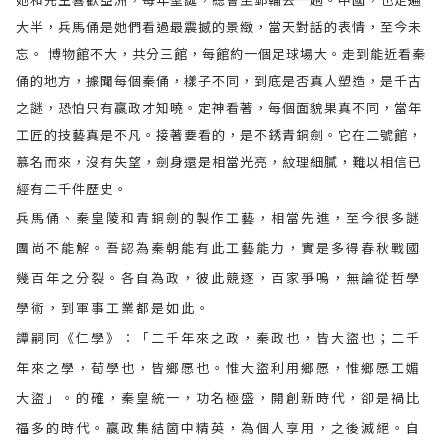
大半，兵馬俑是她們看過最震撼的景緻，當天對話的表情，至今未
忘。
博物館不大，共分三館，每館約一個足球場大。走到能近看秦
俑的地方，據聞每個秦俑，樣子不同，到底是否真人塑造，是千古
之謎，恐怕只有嬴政才知曉。定神看著，每個面貌果真不同，當年
工匠的技藝真是不凡。接著要看的，是不銹青銅劍。它在二號館，
慕名而來，沒有失望，劍身還是相當光亮，紋理細膩，難以相信已
經有二千件歷史。
兵馬俑、秦皇陵和青銅劍的製作工藝，相當先進，至今很多謎
團尚不能解。吾認為秦朝能有此工藝能力，實是多得春秋戰國
幾百年之分裂。各自為政，彼此競逐，百家爭嗚，無論從哲學
學術，到軍事工業都是如此。
譚嗣同《仁學》：「二千年來之政，秦政也，皆大盜也；二千
年來之學，荀學也，皆鄉愿也。惟大盜利用鄉愿，惟鄉愿工媚
大盜」。的確，秦皇統一，功名極盛，開創新時代，卻是禍比
福多的時代。嬴政集結箇中精英，為個人享用，之後滅絕。自