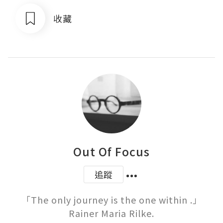
收藏
Out Of Focus
追蹤
「The only journey is the one within .」
Rainer Maria Rilke.
