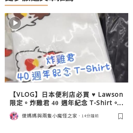
【VLOG】日本便利店必買 ♥ Lawson
限定。炸雞君 40 週年紀念 T-Shirt。C
oleman 聯乘晴雨兩用自動開合折疊
儍媽媽與兩隻小魔怪之家
14分鐘前
傘。與 Calbee / 湖池屋共同開發製作
薯片