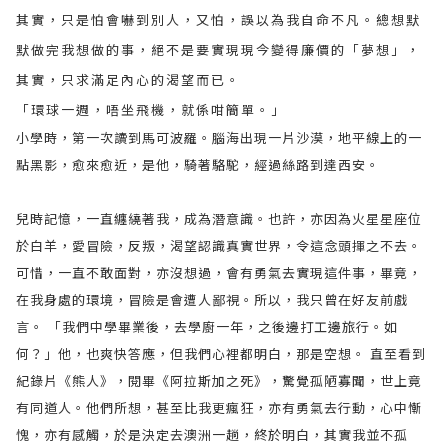
其實，只是怕會嚇到別人，又怕，誤以為我自命不凡。總想默
默做完我想做的事，絕不是要實現現今變得廉價的「夢想」，
其實，只求滿足內心的渴望而已。
「環球一週，唔坐飛機，就係咁簡單。」
小學時，第一次讀到馬可波羅。腦海出現一片沙漠，地平線上的一
點黑影，愈來愈近，是他，騎著駱駝，經過絲路到達西安。
兒時記憶，一直纏繞著我，成為潛意識。也許，亦因為火星星座位
於白羊，愛冒險，反叛，渴望認識真實世界，令這念頭揮之不去。
可惜，一直不敢面對，亦沒想過，會有勇氣去實現這件事，畢竟，
在我身處的環境，冒險是會遭人鄙視。所以，我只曾在好友前戲
言。 「我們中學畢業後，去學廚一年，之後邊打工邊旅行。如
何？」他，也爽快答應，但我們心裡都明白，那是空想。 直至看到
紀錄片《熊人》，閱畢《阿拉斯加之死》，驚覺孤陋寡聞，世上竟
有同道人。他們所想，甚至比我更瘋狂，亦有勇氣去行動，心中慚
愧，亦有感觸，於是決定去澳洲一趟，終於明白，其實我並不孤