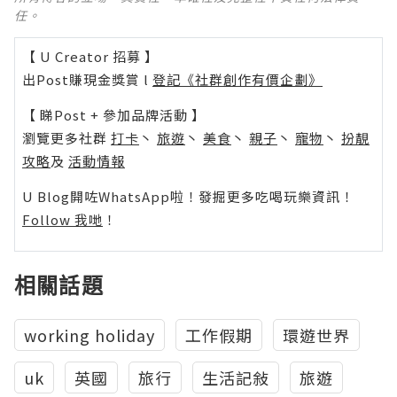
任。
【 U Creator 招募 】
出Post賺現金獎賞 l
登記《社群創作有價企劃》
【 睇Post + 參加品牌活動 】
瀏覽更多社群
打卡
丶
旅遊
丶
美食
丶
親子
丶
寵物
丶
扮靚
攻略
及
活動情報
U Blog開咗WhatsApp啦！發掘更多吃喝玩樂資訊！
Follow 我哋
！
相關話題
working holiday
工作假期
環遊世界
uk
英國
旅行
生活記敍
旅遊