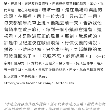
單。在澳洲，與好友各自修行，但總算達成當初的戲言，至少，我
環球一週，是在農場時興起的
們曾經一起在外地闖盪。
念頭。在那裡，遇上一位大叔，只來工作一週，
每天都騎摩托車上班。他離去前一天，告訴我他
曾騎車在歐洲旅行，每到一個小鎮都會逗留，這
樣看，才是歐洲真正的風景。那刻，我想起的，
卻是中世紀遊俠在歐洲浪蕩，行俠仗義的傳說。
然後，不離開地面，只坐車坐船，穿越絲路的馬
可波羅回來了。 「唸唸不忘，必有迴響。」
《一代
宗師》這句對白，對於我，是經文。蟄伏兩年，完成些俗事，踏入
另一個江湖。出發地，是馬可波羅的終點，西安。為自己撰寫西遊
記之起點，亦是終點。
Page:
https://www.facebook.com/outoffocushk
*本站之內容由作者所提供，並不代表本站的立場。因此本站對
所有博客的立場、真實性、準確性及完整性不負任何法律責