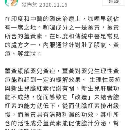
追蹤
發佈於 2020.11.16
在印度和中醫的臨床治療上，咖哩早就佔
有一席之地。咖哩成分之一是薑黃，薑黃
所含的薑黃素，在印度和傳統中醫是常見
的處方之一，內服通常針對肚子脹氣、黃
疸、等症狀。
薑黃緩解嬰兒黃疸，薑黃對嬰兒生理性黃
疸能夠起到一定的緩解效果。 生理性黃疸
與新生兒膽紅素代謝有關，新生兒肝臟功
能不成熟，從而導致它「改造」未結合膽
紅素的能力就低下，從而使膽紅素排出緩
慢，而薑黃具有清熱利濕的功效，其中所
含的活性成分薑黃素能促使膽汁分泌，幫