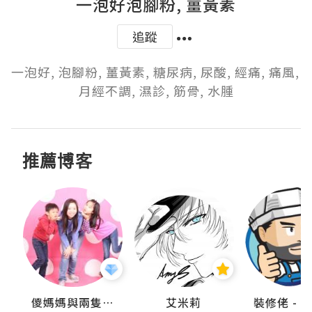
一泡好泡腳粉, 薑黃素
追蹤
一泡好, 泡腳粉, 薑黃素, 糖尿病, 尿酸, 經痛, 痛風, 
月經不調, 濕診, 筋骨, 水腫
推薦博客
點滴
儍媽媽與兩隻小魔怪之家
艾米莉