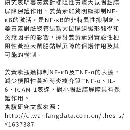
研究表明姜黃素對梗阻性黃疸大鼠腸黏膜
屏障保護作用，姜黃素能夠明顯抑制NF-
κB的激活，是NF-κB的非特異性抑制劑。
姜黃素對膽總管結紮大鼠腸組織形態學和
炎癥因子的影響，探討姜黃素對實驗性梗
阻性黃疸大鼠腸黏膜屏障的保護作用及其
可能的機制。
姜黃素通過抑制NF-κB及TNF-α的表達，
減少梗阻性黃疸時炎癥介質TNF-α、IL-
6、ICAM-1表達，對小腸黏膜屏障具有保
護作用。
實驗研究文獻來源：
http://d.wanfangdata.com.cn/thesis/
Y1637387