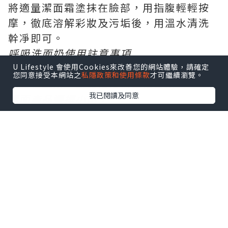
將適量潔面霜塗抹在臉部，用指腹輕輕按
摩，徹底溶解彩妝及污垢後，用溫水清洗
幹凈即可。
呼吸洗面奶使用註意事項
每個人肌膚適應性不同，建議初次使用先
U Lifestyle 會使用Cookies來改善您的網站體驗，請確定
您同意接受本網站之
私隱政策和使用條款
才可繼續瀏覽。
小面積試用，無異常後可正常使用。
我已閱讀及同意
潔面產品選擇小貼士
1、一般而言，泡沫越多的產品，清潔能力
越強，比較適合油性皮膚的人使用;而添加
瞭較多潤膚成分的產品，泡沫就比較少，
質地比較溫和，適合幹性皮膚的人使用。
2、好的潔面產品，洗完之後臉上的皮膚摸
起來是滑滑的，沒有緊繃的感覺。如果每
次洗完臉後，都覺得皮膚緊繃繃，澀澀
的，那麼的你的清潔可能過度瞭。