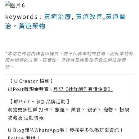
keywords :
黃疸治療
,
黃疸改善
,
黃疸醫
治
，
黃疸藥物
*本站之內容由作者所提供，並不代表本站的立場。因此本站對
所有博客的立場、真實性、準確性及完整性不負任何法律責
任。
【 U Creator 招募 】
出Post賺現金獎賞 l
登記《社群創作有價企劃》
【 睇Post + 參加品牌活動 】
瀏覽更多社群
打卡
丶
旅遊
丶
美食
丶
親子
丶
寵物
丶
扮靚
攻略
及
活動情報
U Blog開咗WhatsApp啦！發掘更多吃喝玩樂資訊！
Follow 我哋
！