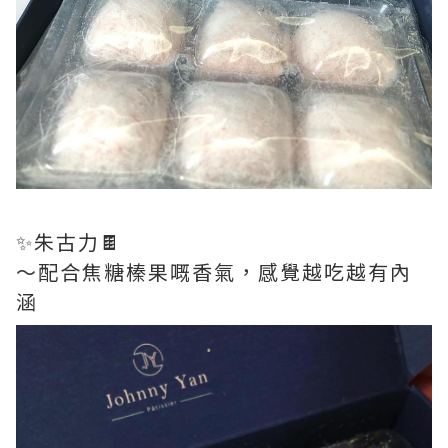
✨朱古力🍫
～配合焦糖榛果嘅香氣，感覺越吃越有內
涵