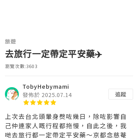
旅遊
去旅行一定帶定平安藥✈️
瀏覽次數:3603
TobyHebymami
追蹤
發佈於 2025.07.14
上次去台北頭暈身㷫咗幾日，除咗影響自
己仲連家人嘅行程都拖慢，自此之後，我
哋去旅行都一定帶定平安藥～京都念慈菴