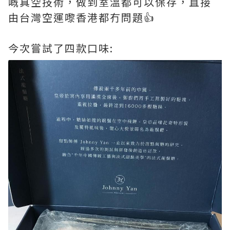
嘅真空技術，做到室溫都可以保存，直接
由台灣空運嚟香港都冇問題👍
今次嘗試了四款口味: