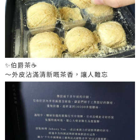
✨伯爵茶☕️
～外皮沾滿清新嘅茶香，讓人難忘