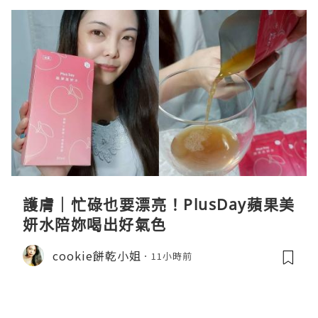
護膚｜忙碌也要漂亮！PlusDay蘋果美
妍水陪妳喝出好氣色
cookie餅乾小姐
11小時前