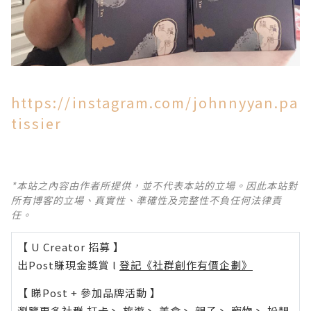
https://instagram.com/johnnyyan.pa
tissier
*本站之內容由作者所提供，並不代表本站的立場。因此本站對
所有博客的立場、真實性、準確性及完整性不負任何法律責
任。
【 U Creator 招募 】
出Post賺現金獎賞 l
登記《社群創作有價企劃》
【 睇Post + 參加品牌活動 】
瀏覽更多社群
打卡
丶
旅遊
丶
美食
丶
親子
丶
寵物
丶
扮靚