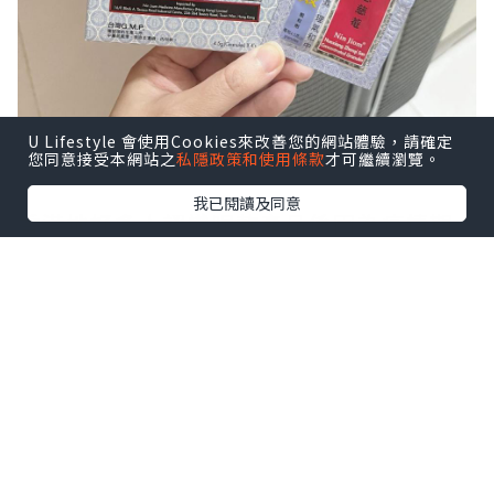
U Lifestyle 會使用Cookies來改善您的網站體驗，請確定
您同意接受本網站之
私隱政策和使用條款
才可繼續瀏覽。
我已閱讀及同意
香港地好多人認識呢款產品係因為疫情期
間，佢係其中一隻適用於新冠患者既中成
藥，而且品牌歷史悠久，尤其去到外地，
好易水土不服，或突然食錯野，痾嘔肚
痛、無胃口、發冷，就好啱食，仲可治感
冒去濕，帶埋出發去旅行就安心好多！
連夏季暑濕不適都可以飲，每個屋企都真
係必備!