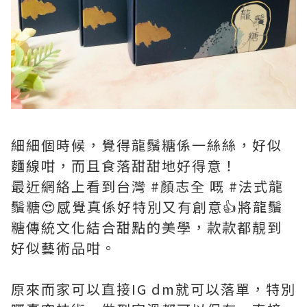
細細個時候，覺得龍鬚糖係一絲絲，好似
麵線咁，而且食落甜甜地好得意！
最近網絡上看到台灣 #顏志全 嘅 #法式龍
鬚糖😍感覺真係好特別又有創意👍將龍鬚
糖傳統文化結合甜點的美學，款款都靚到
好似藝術品咁。
原來而家可以直接IG dm就可以落單，特別