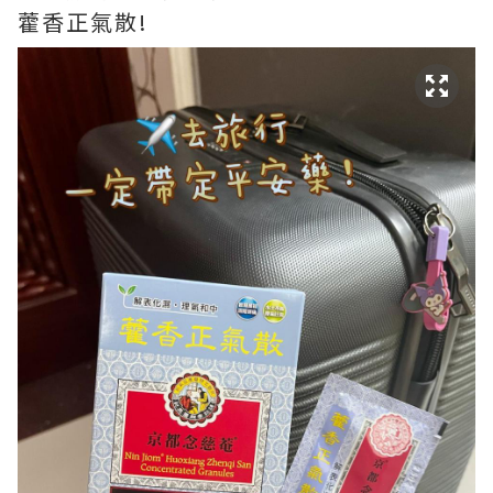
藿香正氣散!