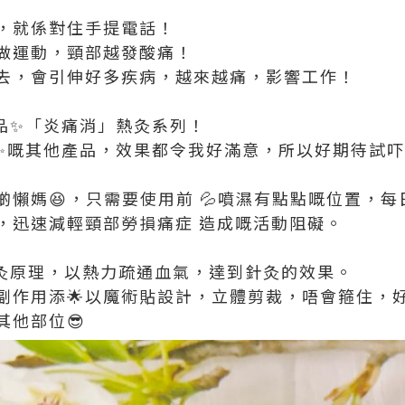
，就係對住手提電話！
做運動，頸部越發酸痛！
去，會引伸好多疾病，越來越痛，影響工作！
品✨「炎痛消」熱灸系列！
✨嘅其他產品，效果都令我好滿意，所以好期待試
懶媽😆，只需要使用前 💦噴濕有點點嘅位置，每
，迅速減輕頸部勞損痛症 造成嘅活動阻礙。
灸原理，以熱力疏通血氣，達到針灸的效果。
副作用添🌟以魔術貼設計，立體剪裁，唔會箍住，
其他部位😎