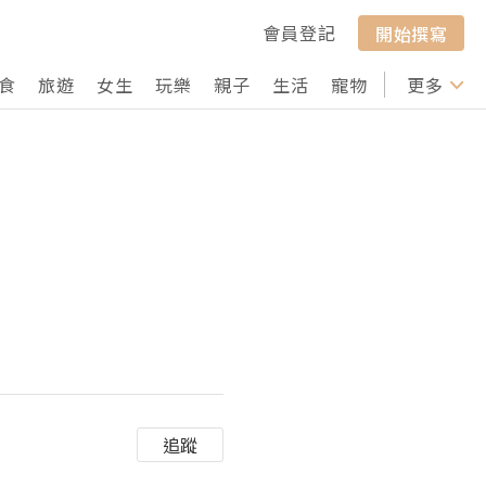
會員登記
開始撰寫
食
旅遊
女生
玩樂
親子
生活
寵物
行山
更多
打卡
追蹤