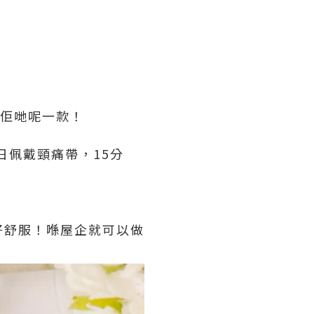
吓佢哋呢一款！
日佩戴頸痛帶，15分
好舒服！喺屋企就可以做