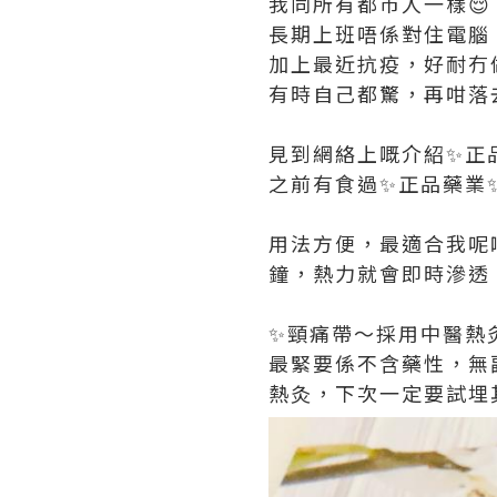
我同所有都市人一樣😌
長期上班唔係對住電腦
加上最近抗疫，好耐冇
有時自己都驚，再咁落
見到網絡上嘅介紹✨正
之前有食過✨正品藥業
用法方便，最適合我呢啲
鐘，熱力就會即時滲透
✨頸痛帶～採用中醫熱
最緊要係不含藥性，無
熱灸，下次一定要試埋