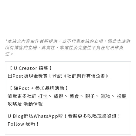
*本站之內容由作者所提供，並不代表本站的立場。因此本站對
所有博客的立場、真實性、準確性及完整性不負任何法律責
任。
【 U Creator 招募 】
出Post賺現金獎賞 l
登記《社群創作有價企劃》
【 睇Post + 參加品牌活動 】
瀏覽更多社群
打卡
丶
旅遊
丶
美食
丶
親子
丶
寵物
丶
扮靚
攻略
及
活動情報
U Blog開咗WhatsApp啦！發掘更多吃喝玩樂資訊！
Follow 我哋
！