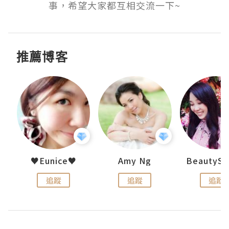
事，希望大家都互相交流一下~
推薦博客
h 夏沫
♥Eunice♥
Amy Ng
追蹤
追蹤
追蹤