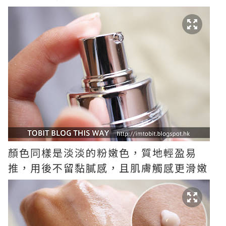
顏色同樣是淡淡的粉嫩色，質地輕盈易
推，用後不留黏膩感，且肌膚觸感更滑嫩