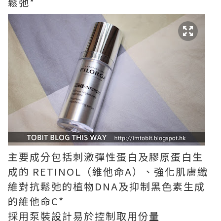
鬆弛*
主要成分包括刺激彈性蛋白及膠原蛋白生
成的 RETINOL（維他命A）、強化肌膚纖
維對抗鬆弛的植物DNA及抑制黑色素生成
的維他命C*
採用泵裝設計易於控制取用份量