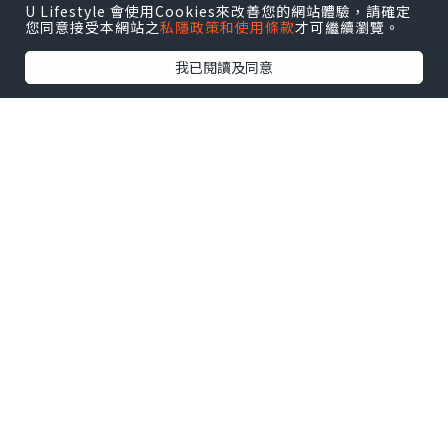
U Lifestyle 會使用Cookies來改善您的網站體驗，請確定
您同意接受本網站之
私隱政策和使用條款
才可繼續瀏覽。
我已閱讀及同意
單是 Sweet Crepes 就有16款選擇，甜品
控不愁沒有心水，反而擔心選擇困難 XD