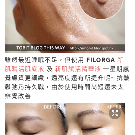
雖然最近睡眠不足，但使用
FILORGA
新
肌賦活肌底液
及
新肌賦活精華液
一星期感
覺膚質更細緻，透亮度還有所提升呢~ 抗皺
鬆弛乃持久戰，由於使用時間尚短還未太
察覺改善