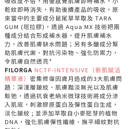
吸收度不俗，用後感覺肌膚即時補水，小
乾紋即時消失，有助後續產品的吸收，原
來當中的主要成分鼠尾草萃取及 TARA
GUM (塔拉膠)，透過 Aqua MX 技術把兩
種成分結合形成補水器，提升肌膚補水
力，改善肌膚缺水問題；另有多醣成分幫
助肌膚代謝、對抗污染物、強化防禦力，
令肌膚自然透亮*
FILORGA
NCTF-INTENSIVE（新肌賦活
精華液）
密集修復因歲月造成的3大肌膚問
題：深淺層皺紋、肌膚黯淡無光以及肌膚
鬆弛，透過抗衰老納米微球技術將成分滲
入肌底，刺激膠原蛋白及彈性蛋白生成，
淡化皺紋 ; 並添加萃取自小麥胚芽的植物
DNA，強化肌膚彈性纖維、撫平細紋對抗