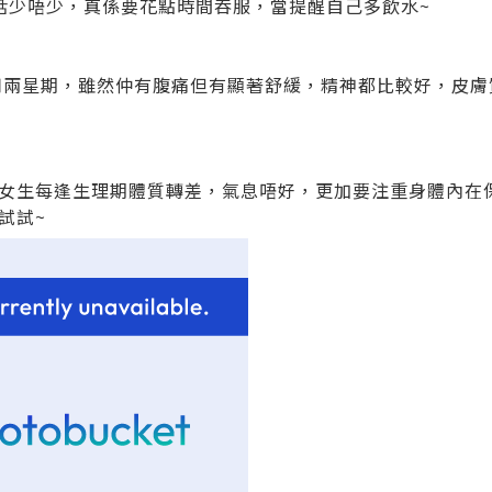
話少唔少，真係要花點時間吞服，當提醒自己多飲水~
始服用兩星期，雖然仲有腹痛但有顯著舒緩，精神都比較好，皮
女生每逢生理期體質轉差，氣息唔好，更加要注重身體內在
試試~