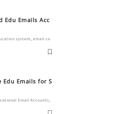
ed Edu Emails Acc
ducation system, email co
al part of academic life.
e world provide dedicate
e Edu Emails for S
cational Email Accounts,
s (2026) 💫💎💲💫🌐✨💎Fast
 💫💎💲💫🌐✨💎WhatsApp :