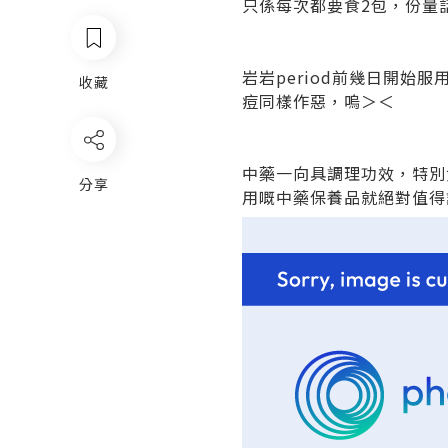
只係每次都要食2包，份量
岩岩period前幾日開
收藏
痘同樣作惡，嗚＞＜
中藥一向具調理功效，特別
分享
用嘅中藥保養品就絕對值得