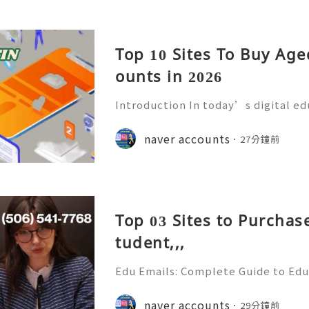
Top 10 Sites To Buy Ag
ounts in 2026
Introduction In today’s digital e
mmunication has become an essenti
Educational institutions around th
naver accounts
27分鐘前
d email accounts to stude
Top 03 Sites to Purchas
tudent,,,
Edu Emails: Complete Guide to Edu
Benefits, Security & Best Practice
& Reliable 24/7 Customer Support
naver accounts
29分鐘前