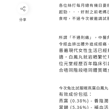
各位絲打每月總有幾日要
起勁．．．好耐之前老媽
食咁，不過今次被邀請試
分享
所謂「不通則痛」，中醫
令經血排出體外造成經痛
普遍現代女性生活已經
適，白鳳丸就岩晒繁忙
位元堂經歷百年臨床引
合唔同階段唔同體質嘅
今次兔比試服嘅
燕窩白鳳丸
有效成份包括：
燕窩 (0.38%) - 
當歸 (5.36%) - 