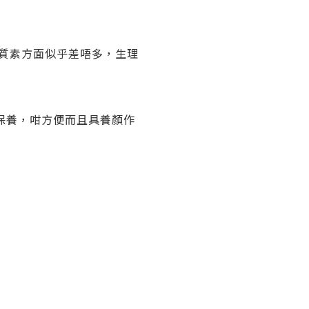
膚質素方面似乎差唔多，生理
保養，咁方便而且具養顏作