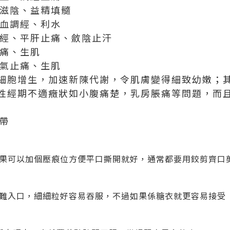
 補血滋陰、益精填髓
- 活血調經、利水
養血調經、平肝止痛、斂陰止汗
血止痛、生肌
活血行氣止痛、生肌
細胞增生
，
加速新陳代謝
，令肌膚變得細致幼嫩；
性經期不適癥狀
如小腹痛楚，乳房脹痛等問題，而
帶
果可以加個壓痕位方便平口撕開就好，通常都要用鉸剪齊口
難入口，細細粒好容易吞服，不過如果係糖衣就更容易接受