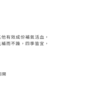
其他有效成份補氣活血，
且補而不躁，四季皆宜，
剪開