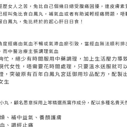
經歷女人之苦，兔比自己個幾日總受腹痛困擾，連皮膚素
已經叫兔比食白鳳丸，補氣血或者有助減輕經痛問題，唔
服白鳳丸，兔比終於的起心肝日日食！
角度經痛由氣血不暢或氣滯血瘀引致，當經血無法順利排
，而中醫治療主張調理氣血
夠忙，絕少有時間服用中藥調理，加上生活壓力導
現代女性，唔需要花時間處理，只要溫水送服就可
證，突破原有百年白鳳丸宮廷御用珍品配方，配製
女生
小丸
，顧名思意採用
上等精選燕窩
作成分，配以多種
名貴天
養陰潤燥、補中益氣、養顏護膚
補血活血、調經止痛