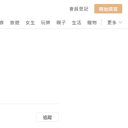
會員登記
開始撰寫
食
旅遊
女生
玩樂
親子
生活
寵物
行山
更多
打卡
追蹤