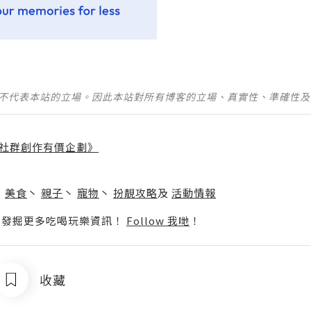
並不代表本站的立場。因此本站對所有博客的立場、真實性、準確性
社群創作有價企劃》
】
丶
美食
丶
親子
丶
寵物
丶
扮靚攻略
及
活動情報
p啦！發掘更多吃喝玩樂資訊！
Follow 我哋
！
收藏