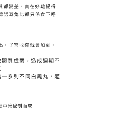
質都變差，實在好難提得
聽話嘅兔比都只係食下唔
出，子宮收縮就會加劇，
致體質虛弱，造成週期不
以
出一系列不同白鳳丸，適
然中藥
秘制而成