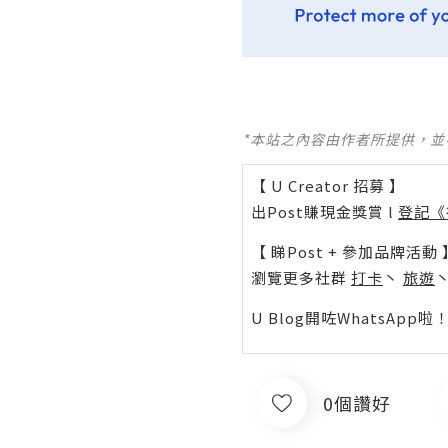
*本站之內容由作者所提供，
【 U Creator 招募 】
出Post賺現金獎賞 l
登記《
【 睇Post + 參加品牌活動 
瀏覽更多社群
打卡
丶
旅遊
U Blog開咗WhatsAp
0個讚好