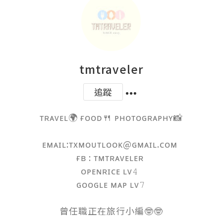
tmtraveler
追蹤
ᴛʀᴀᴠᴇʟ🌍 ғᴏᴏᴅ🍴 ᴘʜᴏᴛᴏɢʀᴀᴘʜʏ📸

ᴇᴍᴀɪʟ:ᴛxᴍᴏᴜᴛʟᴏᴏᴋ@ɢᴍᴀɪʟ.ᴄᴏᴍ 

ғʙ : ᴛᴍᴛʀᴀᴠᴇʟᴇʀ 

ᴏᴘᴇɴʀɪᴄᴇ ʟᴠ𝟺 

ɢᴏᴏɢʟᴇ ᴍᴀᴘ ʟᴠ𝟽

曾任職正在旅行小編🤓🤓