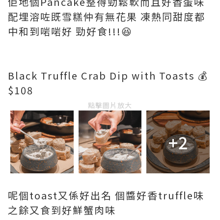
佢地個Pancake整得勁鬆軟而且好香蛋味
配埋溶咗既雪糕仲有無花果 凍熱同甜度都
中和到啱啱好 勁好食!!!😆
Black Truffle Crab Dip with Toasts 💰
$108
點擊圖片放大
+2
呢個toast又係好出名 個醬好香truffle味
之餘又食到好鮮蟹肉味