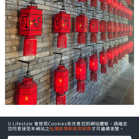
U Lifestyle 會使用Cookies來改善您的網站體驗，請確定
您同意接受本網站之
私隱政策和使用條款
才可繼續瀏覽。
仲有勁chill無敵大海景同變臉睇🎭