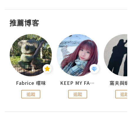
推薦博客
Fabrice 嚐味
KEEP MY FAITH
窩夫與蝦
追蹤
追蹤
追蹤