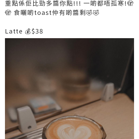
重點係佢比勁多醬你點!!! 一啲都唔孤寒!🫣
🫣 食曬啲toast仲有啲醬剩🤣🤣
Latte 💰$38