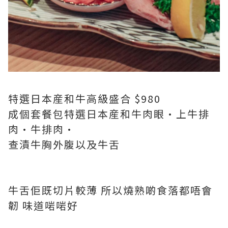
特選日本産和牛高級盛合 $980
成個套餐包特選日本産和牛肉眼•上牛排
肉•牛排肉•
查漬牛胸外腹以及牛舌
牛舌佢既切片較薄 所以燒熟啲食落都唔會
韌 味道啱啱好