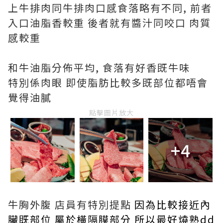
上牛排肉同牛排肉口感食落略有不同, 前者
入口油脂香較重 後者就有醬汁同咬口 肉質
感較重
和牛油脂分佈平均, 食落有好香既牛味
特別係肉眼 即使脂肪比較多既部位都唔會
覺得油膩
點擊圖片放大
+4
牛胸外腹 店員有特別提點
因為比較接近內
臟既部位 屬於橫隔膜部分 所以最好燒熟dd