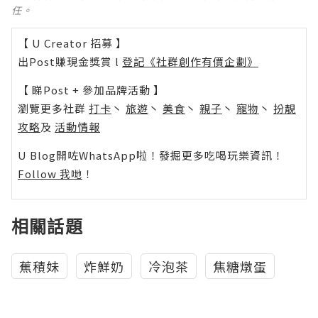
任。
【 U Creator 招募 】
出Post賺現金獎賞 l
登記《社群創作有價企劃》
【 睇Post + 參加品牌活動 】
瀏覽更多社群
打卡
丶
旅遊
丶
美食
丶
親子
丶
寵物
丶
扮靚
攻略
及
活動情報
U Blog開咗WhatsApp啦！發掘更多吃喝玩樂資訊！
Follow 我哋
！
相關話題
蕉積妹
炸鮮奶
冷泡茶
焦糖燉蛋