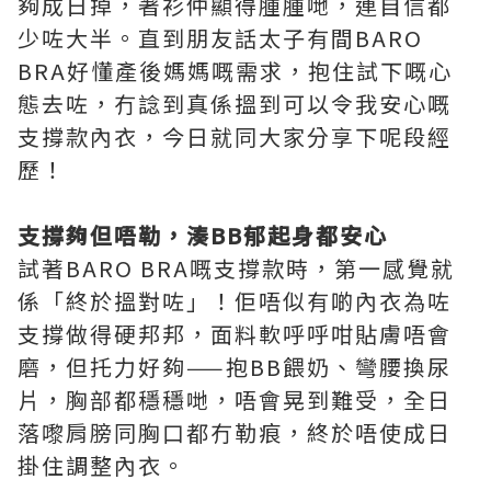
夠成日掉，著衫仲顯得腫腫哋，連自信都
少咗大半。直到朋友話太子有間BARO
BRA好懂產後媽媽嘅需求，抱住試下嘅心
態去咗，冇諗到真係搵到可以令我安心嘅
支撐款內衣，今日就同大家分享下呢段經
歷！
支撐夠但唔勒，湊BB郁起身都安心
試著BARO BRA嘅支撐款時，第一感覺就
係「終於搵對咗」！佢唔似有啲內衣為咗
支撐做得硬邦邦，面料軟呼呼咁貼膚唔會
磨，但托力好夠——抱BB餵奶、彎腰換尿
片，胸部都穩穩哋，唔會晃到難受，全日
落嚟肩膀同胸口都冇勒痕，終於唔使成日
掛住調整內衣。