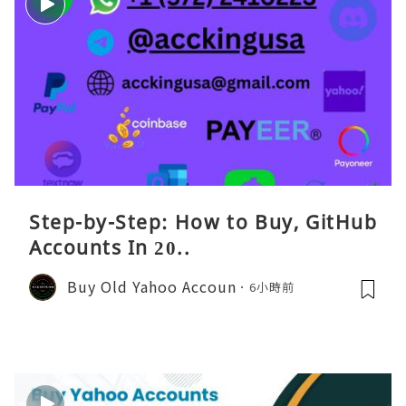
Step-by-Step: How to Buy, GitHub
Accounts In 20..
Buy Old Yahoo Accoun
6小時前