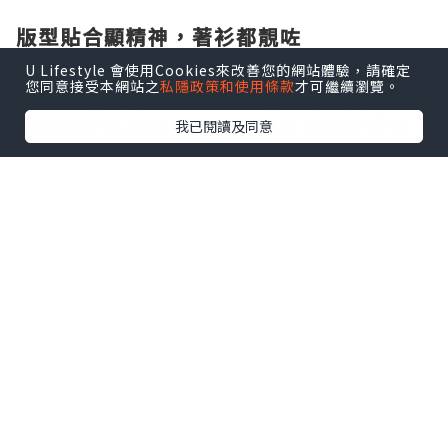
版型貼合顯精神，著衫都靚咗
之前著唔啱嘅內衣，要唔就顯得胸下垂冇
U Lifestyle 會使用Cookies來改善您的網站體驗，請確定
您同意接受本網站之
私隱政策和使用條款
才可繼續瀏覽。
型，要唔就勒出印影響外搭。呢款支撐款
嘅版型好貼合產後胸型，唔會壓胸亦唔會
我已閱讀及同意
空杯，著簡單嘅T恤都顯得線條利落，出門
見朋友時，終於唔使刻意揀鬆身衫遮遮掩
掩，成個人都精神咗好多。
鋪頭貼心又易搵，試身體驗超舒服
BARO BRA喺太子廣東道1155號日升廣場
1106室，從太子地鐵站C2出口行幾分鐘就
到，好方便。星期一至星期六朝早11點到
夜晚8點都開門（星期日同勞工假期休
息），去嘅時候店員特別有耐心，會細心