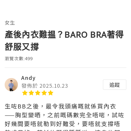
女生
產後內衣難揾？BARO BRA著得
舒服又撐
瀏覽次數:499
Andy
追蹤
發佈於 2025.10.23
生咗BB之後，最令我頭痛嘅就係買內衣
——胸型變晒，之前嘅碼數完全唔啱，試咗
好幾間要唔就勒到好難受，要唔就支撐唔